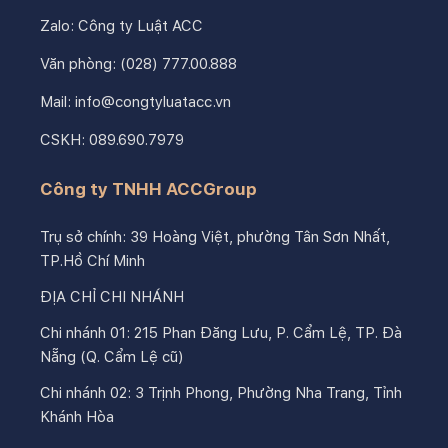
Zalo:
Công ty Luật ACC
Văn phòng:
(028) 777.00.888
Mail:
info@congtyluatacc.vn
CSKH:
089.690.7979
Công ty TNHH ACCGroup
Trụ sở chính: 39 Hoàng Việt, phường Tân Sơn Nhất,
TP.Hồ Chí Minh
ĐỊA CHỈ CHI NHÁNH
Chi nhánh 01: 215 Phan Đăng Lưu, P. Cẩm Lệ, TP. Đà
Nẵng (Q. Cẩm Lệ cũ)
Chi nhánh 02: 3 Trịnh Phong, Phường Nha Trang, Tỉnh
Khánh Hòa