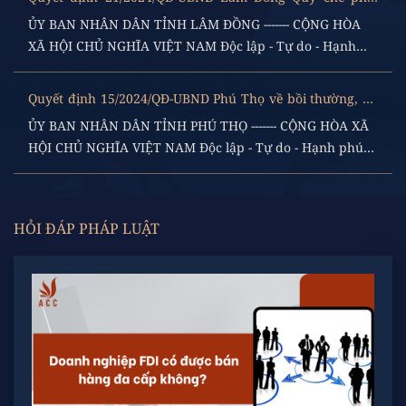
hợp giữa Ban Quản lý các KCN và các cơ quan liên quan
ỦY BAN NHÂN DÂN TỈNH LÂM ĐỒNG ------- CỘNG HÒA
trong thực hiện quản lý nhà nước
XÃ HỘI CHỦ NGHĨA VIỆT NAM Độc lập - Tự do - Hạnh
phúc --------------- Số: ...
Quyết định 15/2024/QĐ-UBND Phú Thọ về bồi thường, hỗ
trợ, tái định cư khi Nhà nước thu hồi đất
ỦY BAN NHÂN DÂN TỈNH PHÚ THỌ ------- CỘNG HÒA XÃ
HỘI CHỦ NGHĨA VIỆT NAM Độc lập - Tự do - Hạnh phúc -
-------------- Số: ...
HỎI ĐÁP PHÁP LUẬT