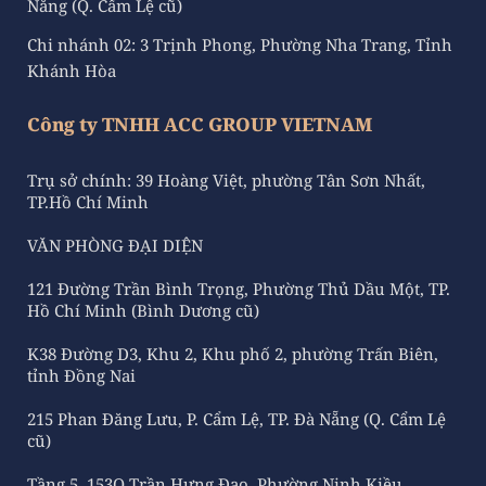
Nẵng (Q. Cẩm Lệ cũ)
Chi nhánh 02: 3 Trịnh Phong, Phường Nha Trang, Tỉnh
Khánh Hòa
Công ty TNHH ACC GROUP VIETNAM
Trụ sở chính: 39 Hoàng Việt, phường Tân Sơn Nhất,
TP.Hồ Chí Minh
VĂN PHÒNG ĐẠI DIỆN
121 Đường Trần Bình Trọng, Phường Thủ Dầu Một, TP.
Hồ Chí Minh (Bình Dương cũ)
K38 Đường D3, Khu 2, Khu phố 2, phường Trấn Biên,
tỉnh Đồng Nai
215 Phan Đăng Lưu, P. Cẩm Lệ, TP. Đà Nẵng (Q. Cẩm Lệ
cũ)
Tầng 5, 153Q Trần Hưng Đạo, Phường Ninh Kiều,