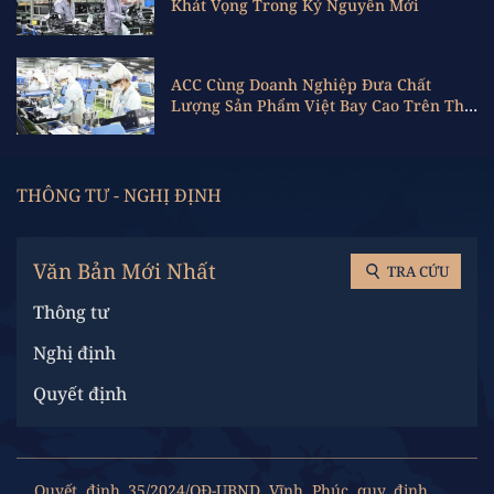
Khát Vọng Trong Kỷ Nguyên Mới
ACC Cùng Doanh Nghiệp Đưa Chất
Lượng Sản Phẩm Việt Bay Cao Trên Thị
Trường Thế Giới
THÔNG TƯ - NGHỊ ĐỊNH
Văn Bản Mới Nhất
TRA CỨU
Thông tư
Nghị định
Quyết định
Nghị quyết
Văn bản theo lĩnh vực
Quyết định 35/2024/QĐ-UBND Vĩnh Phúc quy định nội