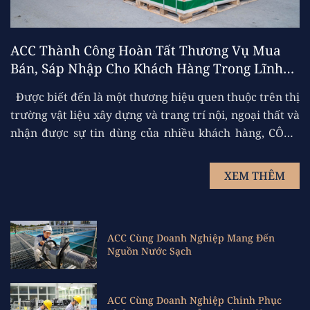
ACC Thành Công Hoàn Tất Thương Vụ Mua
Bán, Sáp Nhập Cho Khách Hàng Trong Lĩnh
Vực Xây Dựng
Được biết đến là một thương hiệu quen thuộc trên thị
trường vật liệu xây dựng và trang trí nội, ngoại thất và
nhận được sự tin dùng của nhiều khách hàng, CÔNG
TY CỔ PHẦN ALLYBUILD VIỆT NAM đã không còn là
cái tên xa lạ trong ngành xây dựng tại Việt Nam. Với sự
XEM THÊM
lớn mạnh phát triển từng ngày, sản phẩm của
ALLYBUILD đã có độ phủ sóng rộng rãi ở 22 tỉnh thành
miền Nam trải dài từ Bình Thuận, Đắk Nông, Lâm
ACC Cùng Doanh Nghiệp Mang Đến
Đồng cho đến Cà Mau. Sự lớn mạnh của ALLYBUILD
Nguồn Nước Sạch
không chỉ dừng lại ở các sản phẩm được phủ ...
ACC Cùng Doanh Nghiệp Chinh Phục