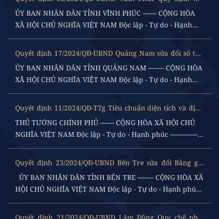
dung về công tác thi đua, khen thưởng
ỦY BAN NHÂN DÂN TỈNH VĨNH PHÚC ------- CỘNG HÒA
XÃ HỘI CHỦ NGHĨA VIỆT NAM Độc lập - Tự do - Hạnh
phúc --------------- ...
Quyết định 17/2024/QĐ-UBND Quảng Nam sửa đổi số thứ
tự 66 Phụ lục I về đơn giá bồi thường, hỗ trợ đối với cây
ỦY BAN NHÂN DÂN TỈNH QUẢNG NAM -------- CỘNG HÒA
trồng, vật nuôi là thủy sản khi Nhà nước thu hồi đất
XÃ HỘI CHỦ NGHĨA VIỆT NAM Độc lập - Tự do - Hạnh
phúc --------------- ...
Quyết định 11/2024/QĐ-TTg Tiêu chuẩn diện tích và định
mức trang thiết bị nội thất nhà ở công vụ
THỦ TƯỚNG CHÍNH PHỦ ------- CỘNG HÒA XÃ HỘI CHỦ
NGHĨA VIỆT NAM Độc lập - Tự do - Hạnh phúc ---------------
Số: ...
Quyết định 23/2024/QĐ-UBND Bến Tre sửa đổi Bảng giá
đất 2020-2024
ỦY BAN NHÂN DÂN TỈNH BẾN TRE -------- CỘNG HÒA XÃ
HỘI CHỦ NGHĨA VIỆT NAM Độc lập - Tự do - Hạnh phúc -
-------------- ...
Quyết định 21/2024/QĐ-UBND Lâm Đồng Quy chế phối