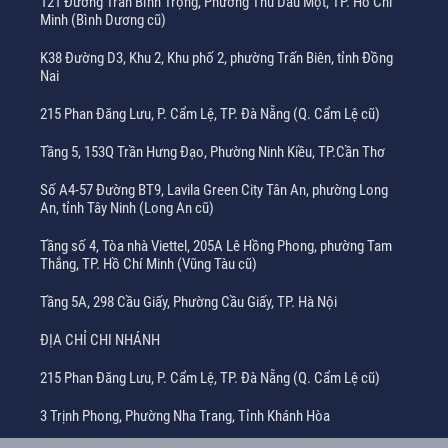
121 Đường Trần Bình Trọng, Phường Thủ Dầu Một, TP. Hồ Chí
Minh (Bình Dương cũ)
K38 Đường D3, Khu 2, Khu phố 2, phường Trấn Biên, tỉnh Đồng
Nai
215 Phan Đăng Lưu, P. Cẩm Lệ, TP. Đà Nẵng (Q. Cẩm Lệ cũ)
Tầng 5, 153Q Trần Hưng Đạo, Phường Ninh Kiều, TP.Cần Thơ
Số A4-57 Đường BT9, Lavila Green City Tân An, phường Long
An, tỉnh Tây Ninh (Long An cũ)
Tầng số 4, Tòa nhà Viettel, 205A Lê Hồng Phong, phường Tam
Thắng, TP. Hồ Chí Minh (Vũng Tàu cũ)
Tầng 5A, 298 Cầu Giấy, Phường Cầu Giấy, TP. Hà Nội
ĐỊA CHỈ CHI NHÁNH
215 Phan Đăng Lưu, P. Cẩm Lệ, TP. Đà Nẵng (Q. Cẩm Lệ cũ)
3 Trịnh Phong, Phường Nha Trang, Tỉnh Khánh Hòa