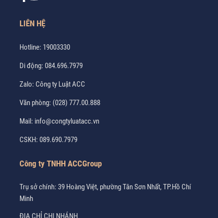
LIÊN HỆ
Hotline:
19003330
Di động:
084.696.7979
Zalo:
Công ty Luật ACC
Văn phòng:
(028) 777.00.888
Mail:
info@congtyluatacc.vn
CSKH:
089.690.7979
Công ty TNHH ACCGroup
Trụ sở chính: 39 Hoàng Việt, phường Tân Sơn Nhất, TP.Hồ Chí
Minh
ĐỊA CHỈ CHI NHÁNH