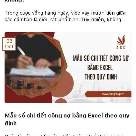
Trong cuộc sống hàng ngày, việc vay mượn tiền giữa
các cá nhân là điều rất phổ biến. Tuy nhiên, không
phải ai cũng biết rằng một tờ giấy vay nợ đơn giản,
được viết tay, cũng có giá trị pháp lý và có ...
08
Oct
Mẫu sổ chi tiết công nợ bằng Excel theo quy
định