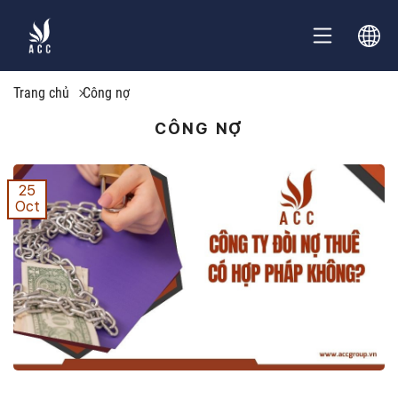
Trang chủ
Công nợ
CÔNG NỢ
25
Oct