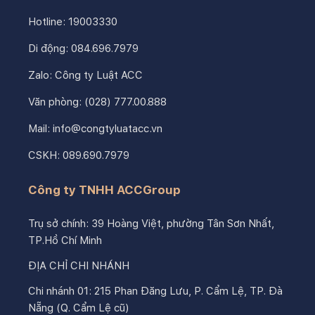
Hotline:
19003330
Di động:
084.696.7979
Zalo:
Công ty Luật ACC
Văn phòng:
(028) 777.00.888
Mail:
info@congtyluatacc.vn
CSKH:
089.690.7979
Công ty TNHH ACCGroup
Trụ sở chính: 39 Hoàng Việt, phường Tân Sơn Nhất,
TP.Hồ Chí Minh
ĐỊA CHỈ CHI NHÁNH
Chi nhánh 01: 215 Phan Đăng Lưu, P. Cẩm Lệ, TP. Đà
Nẵng (Q. Cẩm Lệ cũ)