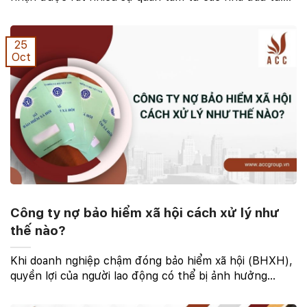
Việc quản lý và kiểm soát nợ công hiệu quả đóng vai
trò quan trọng, khi nợ công vượt quá ngưỡng an ...
25
Oct
Công ty nợ bảo hiểm xã hội cách xử lý như
thế nào?
Khi doanh nghiệp chậm đóng bảo hiểm xã hội (BHXH),
quyền lợi của người lao động có thể bị ảnh hưởng
nghiêm trọng. Do đó, việc nắm vững các phương pháp
bảo vệ quyền lợi cá nhân trong những trường hợp ...