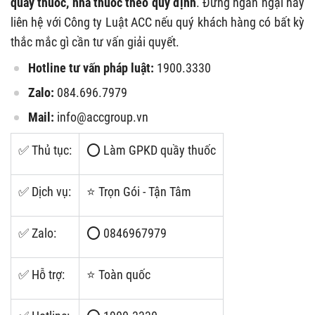
quầy thuốc, nhà thuốc theo quy định
. Đừng ngần ngại hãy
liên hệ với Công ty Luật ACC nếu quý khách hàng có bất kỳ
thắc mắc gì cần tư vấn giải quyết.
Hotline tư vấn pháp luật:
1900.3330
Zalo:
084.696.7979
Mail:
info@accgroup.vn
✅ Thủ tục:
⭕ Làm GPKD quầy thuốc
✅ Dịch vụ:
⭐ Trọn Gói - Tận Tâm
✅ Zalo:
⭕ 0846967979
✅ Hỗ trợ:
⭐ Toàn quốc