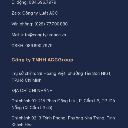
Di động:
084.696.7979
Zalo:
Công ty Luật ACC
Văn phòng:
(028) 777.00.888
Mail:
info@congtyluatacc.vn
CSKH:
089.690.7979
Công ty TNHH ACCGroup
Trụ sở chính: 39 Hoàng Việt, phường Tân Sơn Nhất,
TP.Hồ Chí Minh
ĐỊA CHỈ CHI NHÁNH
Chi nhánh 01: 215 Phan Đăng Lưu, P. Cẩm Lệ, TP. Đà
Nẵng (Q. Cẩm Lệ cũ)
Chi nhánh 02: 3 Trịnh Phong, Phường Nha Trang, Tỉnh
Khánh Hòa