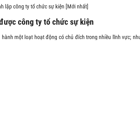
nh lập công ty tổ chức sự kiện [Mới nhất]
 được công ty tổ chức sự kiện
ến hành một loạt hoạt động có chủ đích trong nhiều lĩnh vực; nh
ể thao… nhằm truyền tải nội dung thông điệp đến các đối tượng
ống hiện nay; từ thương mại, giáo dục cho đến chính trị. Một sự 
ích trong quan hệ hợp tác kinh doanh; thúc đẩy sự phát triển
c công ty tổ chức sự kiện ra đời ngày càng nhiều cho thấy sức 
uan trọng. Vì vậy việc
thành lập công ty tổ chức sự kiện
hiện
ng hoạt động
thành lập doanh nghiệp
của nhà nước.
 nắm rõ những mảng hoạt động chính của ngành nghề này;
g trực tuyến.
h nghề kinh doanh có điều kiện; do đó các cá nhân tổ chức 