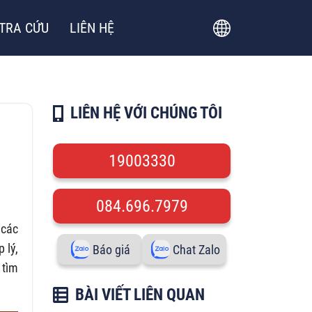
TRA CỨU
LIÊN HỆ
LIÊN HỆ VỚI CHÚNG TÔI
19003330
084.696.7979
 các
 lý,
Báo giá
Chat Zalo
 tìm
BÀI VIẾT LIÊN QUAN