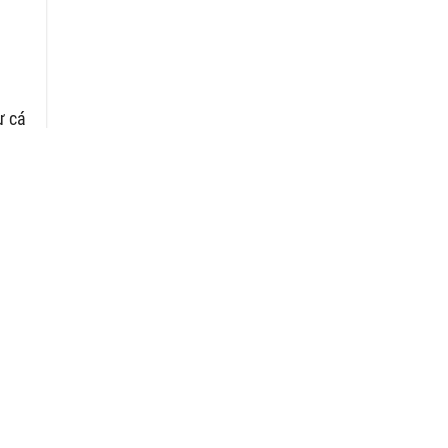
ư cá
 mục
kiện
 của
cạnh
 nay
 như
muốn