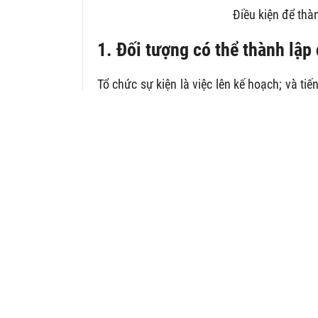
Điều kiện để thà
1. Đối tượng có thể thành lập
Tổ chức sự kiện là việc lên kế hoạch; và ti
nhân, thương mại, kinh doanh, giải trí, th
tiêu. Đây là hoạt động phổ biến trong đời s
tổ chức thành công sẽ mang lại những lợi 
doanh nghiệp.
Với sự phát triển của đất nước hiện nay; cá
tranh và vai trò của ngành nghề này càng q
không còn là vấn đề xa lạ; hay mới mẻ tro
Khi
thành lập công ty tổ chức sự kiện
cần
quảng cáo, hội chợ, triển lãm hoặc marketin
Ngành tổ chức sự kiện không phải là ngàn