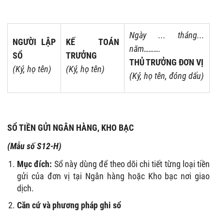
Ngày ... tháng...
NGƯỜI LẬP
KẾ TOÁN
năm……….
SỔ
TRƯỞNG
THỦ TRƯỞNG ĐƠN VỊ
(Ký, họ tên)
(Ký, họ tên)
(Ký, họ tên, đóng dấu)
SỔ TIỀN GỬI NGÂN HÀNG, KHO BẠC
(Mẫu số S12-H)
Mục đích:
Sổ này dùng để theo dõi chi tiết từng loại tiền
gửi của đơn vị tại Ngân hàng hoặc Kho bạc nơi giao
dịch.
Căn cứ và phương pháp ghi sổ