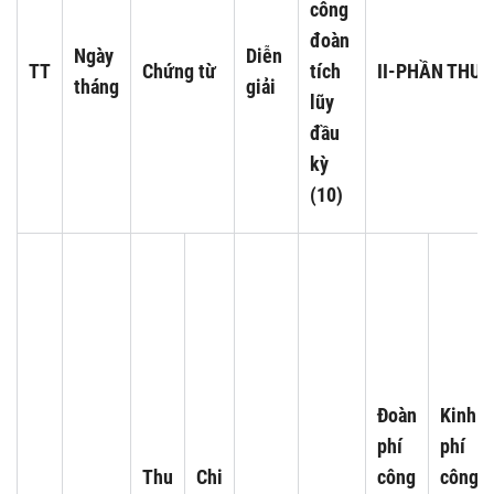
công
đoàn
Ngày
Diễn
TT
Chứng từ
tích
II-PHẦN THU
tháng
giải
lũy
đầu
kỳ
(10)
Đoàn
Kinh
phí
phí
Thu
Chi
công
công