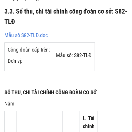
3.3. Sổ thu, chi tài chính công đoàn cơ sở: S82-
TLĐ
Mẫu số S82-TLĐ.doc
Công đoàn cấp trên:
Mẫu số: S82-TLĐ
Đơn vị:
SỔ THU, CHI TÀI CHÍNH CÔNG ĐOÀN CƠ SỞ
Năm
I. Tài
chính