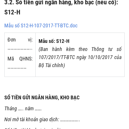
3.2. Sổ tiền gửi ngân hàng, kho bạc (nếu có):
S12-H
Mẫu số S12-H-107-2017-TT-BTC.doc
Đơn vị:
Mẫu số: S12-H
…………………..
(Ban hành kèm theo Thông tư số
107/2017/TT-BTC ngày 10/10/2017 của
Mã QHNS:
Bộ Tài chính)
………………
SỔ TIỀN GỬI NGÂN HÀNG, KHO BẠC
Tháng ….. năm …….
Nơi mở tài khoản giao dịch: ………………..