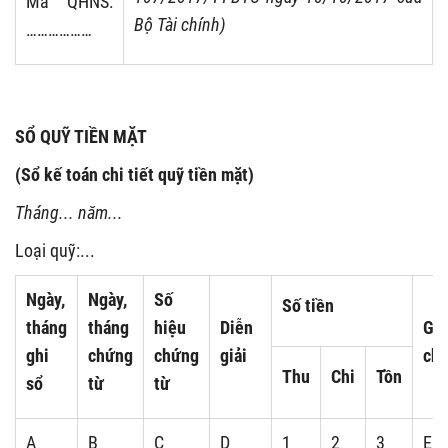
Mã QHNS:
Bộ Tài chính)
………………
SỔ QUỸ TIỀN MẶT
(Sổ kế toán chi tiết quỹ tiền mặt)
Tháng... năm...
Loại quỹ:...
Ngày,
Ngày,
Số
Số tiền
tháng
tháng
hiệu
Diễn
Ghi
ghi
chứng
chứng
giải
ch
Thu
Chi
Tồn
sổ
từ
từ
A
B
C
D
1
2
3
E