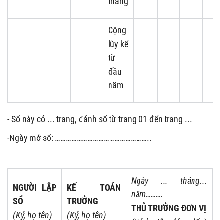
tháng
Cộng
lũy kế
từ
đầu
năm
- Sổ này có ... trang, đánh số từ trang 01 đến trang ...
-Ngày mở sổ: ……………………………………………..
Ngày ... tháng...
NGƯỜI LẬP
KẾ TOÁN
năm……….
SỔ
TRƯỞNG
THỦ TRƯỞNG ĐƠN VỊ
(Ký, họ tên)
(Ký, họ tên)