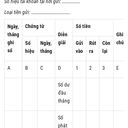
Số hiệu tài khoản tại nơi gửi: ……………….
Loại tiền gửi: …………………………………..
Chứng từ
Số tiền
Ngày,
tháng
Diễn
Ghi
ghi
giải
chú
Số
Ngày,
Gửi
Rút
Còn
sổ
hiệu
tháng
vào
ra
lại
A
B
C
D
1
2
3
E
Số dư
đầu
tháng
Số
phát