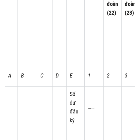
đoàn
đoàn
(22)
(23)
A
B
C
D
E
1
2
3
Số
dư
……
đầu
kỳ