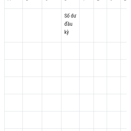
Số dư
đầu
kỳ