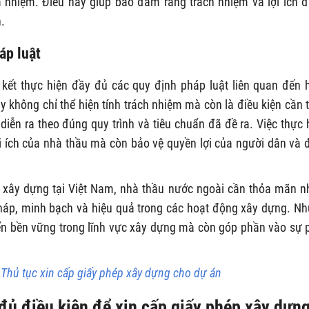
m nhiệm. Điều này giúp bảo đảm rằng trách nhiệm và lợi ích 
.
áp luật
kết thực hiện đầy đủ các quy định pháp luật liên quan đến 
 không chỉ thể hiện tính trách nhiệm mà còn là điều kiện cần t
ễn ra theo đúng quy trình và tiêu chuẩn đã đề ra. Việc thực 
ợi ích của nhà thầu mà còn bảo vệ quyền lợi của người dân và
 xây dựng tại Việt Nam, nhà thầu nước ngoài cần thỏa mãn n
háp, minh bạch và hiệu quả trong các hoạt động xây dựng. N
iển bền vững trong lĩnh vực xây dựng mà còn góp phần vào sự 
i
Thủ tục xin cấp giấy phép xây dựng cho dự án
 đủ điều kiện để xin cấp giấy phép xây dựn