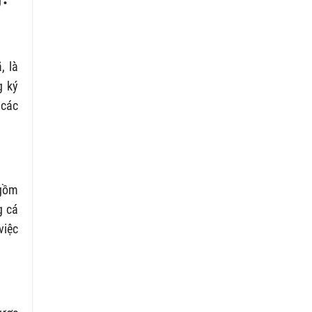
, là
g ký
 các
 gồm
g cá
việc