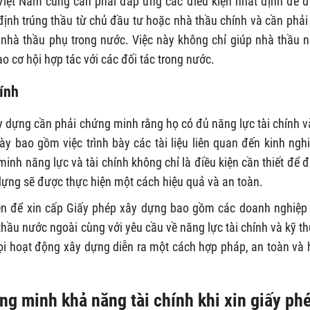
iệt Nam cũng cần phải đáp ứng các điều kiện nhất định để 
ịnh trúng thầu từ chủ đầu tư hoặc nhà thầu chính và cần phải 
nhà thầu phụ trong nước. Việc này không chỉ giúp nhà thầu 
o cơ hội hợp tác với các đối tác trong nước.
hính
y dựng cần phải chứng minh rằng họ có đủ năng lực tài chính v
ày bao gồm việc trình bày các tài liệu liên quan đến kinh ngh
 minh năng lực và tài chính không chỉ là điều kiện cần thiết để 
ựng sẽ được thực hiện một cách hiệu quả và an toàn.
ện để xin cấp Giấy phép xây dựng bao gồm các doanh nghiệp
hầu nước ngoài cùng với yêu cầu về năng lực tài chính và kỹ th
i hoạt động xây dựng diễn ra một cách hợp pháp, an toàn và 
ứng minh khả năng tài chính khi xin giấy ph