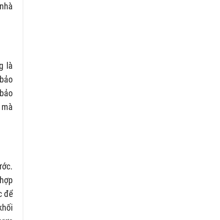
 nhà
g là
 bảo
 bảo
p mà
ước.
 hợp
c để
khối