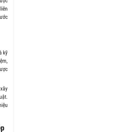
được
liên
nước
à kỹ
iệm,
được
 xây
uật.
hiệu
ép