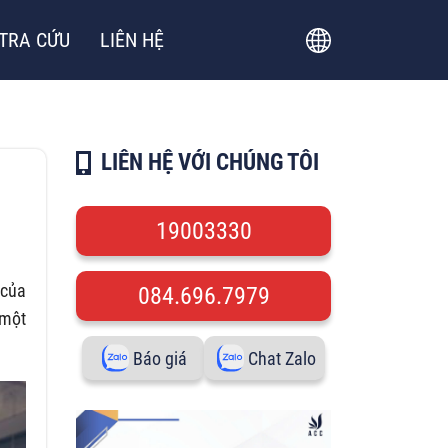
TRA CỨU
LIÊN HỆ
LIÊN HỆ VỚI CHÚNG TÔI
19003330
 của
084.696.7979
 một
Báo giá
Chat Zalo