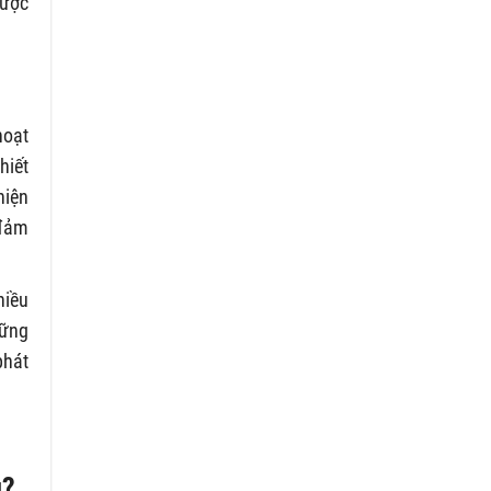
được
hoạt
hiết
hiện
 đảm
hiều
hững
phát
g?