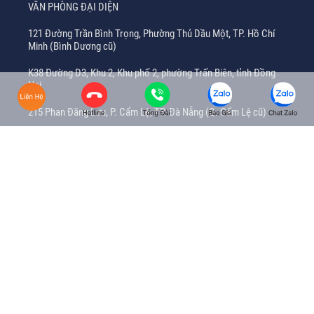
VĂN PHÒNG ĐẠI DIỆN
121 Đường Trần Bình Trọng, Phường Thủ Dầu Một, TP. Hồ Chí
Minh (Bình Dương cũ)
K38 Đường D3, Khu 2, Khu phố 2, phường Trấn Biên, tỉnh Đồng
Nai
215 Phan Đăng Lưu, P. Cẩm Lệ, TP. Đà Nẵng (Q. Cẩm Lệ cũ)
Tầng 5, 153Q Trần Hưng Đạo, Phường Ninh Kiều, TP.Cần Thơ
Số A4-57 Đường BT9, Lavila Green City Tân An, phường Long
An, tỉnh Tây Ninh (Long An cũ)
Tầng số 4, Tòa nhà Viettel, 205A Lê Hồng Phong, phường Tam
Thắng, TP. Hồ Chí Minh (Vũng Tàu cũ)
Tầng 5A, 298 Cầu Giấy, Phường Cầu Giấy, TP. Hà Nội
ĐỊA CHỈ CHI NHÁNH
215 Phan Đăng Lưu, P. Cẩm Lệ, TP. Đà Nẵng (Q. Cẩm Lệ cũ)