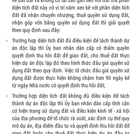
về đất đai và không có tài sản gắn liền với đất mà phần
diện tích đất này có vị trí năm xen kẽ với phần diện tích
đất đã nhận chuyển nhượng, thuê quyền sử dụng đất,
nhận góp vốn bằng quyền sử dụng đất thì giải quyết
theo quy định sau đây:
Trường hợp diện tích đất đủ điều kiện để tách thành dự
án độc lập thì Ủy ban nhân dân cấp có thẩm quyền
quyết định thu hồi đất để giao đất, cho thuê đất thực
hiện dự án độc lập đó theo hình thức đấu giá quyền sử
dụng đất theo quy định. Việc tổ chức đấu giá quyền sử
dụng đất được thực hiện không chậm hơn 90 ngày kể
từ ngày Nhà nước có quyết định thu hồi đất;
Trường hợp diện tích đất không đủ điều kiện để tách
thành dự án độc lập thì Ủy ban nhân dân cấp tỉnh căn
cứ hiện trạng sử dụng đất và điều kiện kinh tế - xã hội
của địa phương để tổ chức rà soát, xác định cụ thể quy
mô dự án, địa điểm đầu tư và quyết định thu hồi đất để
giao đất hoặc cho thuê đất thực hiện dự án đầu tư