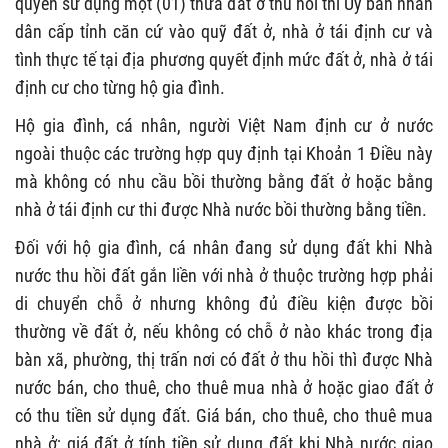
quyền sử dụng một (01) thửa đất ở thu hồi thì Ủy ban nhân
dân cấp tỉnh căn cứ vào quỹ đất ở, nhà ở tái định cư và
tình thực tế tại địa phương quyết định mức đất ở, nhà ở tái
định cư cho từng hộ gia đình.
Hộ gia đình, cá nhân, người Việt Nam định cư ở nước
ngoài thuộc các trường hợp quy định tại Khoản 1 Điều này
mà không có nhu cầu bồi thường bằng đất ở hoặc bằng
nhà ở tái định cư thi được Nhà nước bồi thường bằng tiền.
Đối với hộ gia đình, cá nhân đang sử dụng đất khi Nhà
nước thu hồi đất gắn liền với nhà ở thuộc trường hợp phải
di chuyển chỗ ở nhưng không đủ điều kiện được bồi
thường về đất ở, nếu không có chỗ ở nào khác trong địa
bàn xã, phường, thị trấn nơi có đất ở thu hồi thì được Nhà
nước bán, cho thuê, cho thuê mua nhà ở hoặc giao đất ở
có thu tiền sử dụng đất. Giá bán, cho thuê, cho thuê mua
nhà ở; giá đất ở tính tiền sử dụng đất khi Nhà nước giao