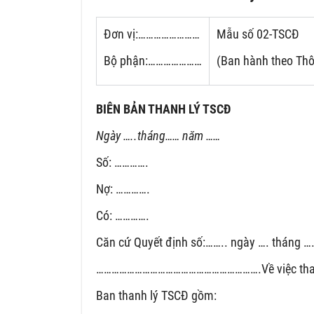
Đơn vị:……………………
Mẫu số 02-TSCĐ
Bộ phận:…………………
(Ban hành theo Thô
BIÊN BẢN THANH LÝ TSCĐ
Ngày …..tháng…… năm ……
Số: ………….
Nợ: ………….
Có: ………….
Căn cứ Quyết định số:…….. ngày …. tháng 
……………………………………………………….Về việc thanh l
Ban thanh lý TSCĐ gồm: