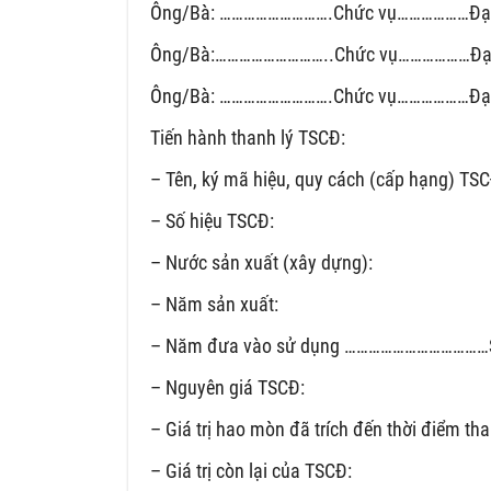
Ông/Bà: ……………………….Chức vụ………………Đại
Ông/Bà:………………………..Chức vụ………………Đạ
Ông/Bà: ……………………….Chức vụ………………Đại
Tiến hành thanh lý TSCĐ:
– Tên, ký mã hiệu, quy cách (cấp hạng) TSC
– Số hiệu TSCĐ:
– Nước sản xuất (xây dựng):
– Năm sản xuất:
– Năm đưa vào sử dụng ………………………………S
– Nguyên giá TSCĐ:
– Giá trị hao mòn đã trích đến thời điểm tha
– Giá trị còn lại của TSCĐ: