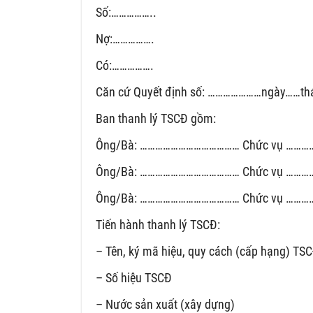
Số:……………..
Nợ:…………….
Có:…………….
Căn cứ Quyết định số: …………………ngày……thán
Ban thanh lý TSCĐ gồm:
Ông/Bà: ………………………………… Chức vụ ……………
Ông/Bà: ………………………………… Chức vụ ……………
Ông/Bà: ………………………………… Chức vụ ……………
Tiến hành thanh lý TSCĐ:
– Tên, ký mã hiệu, quy cách (cấp hạng) TS
– Số hiệu TSCĐ
– Nước sản xuất (xây dựng)