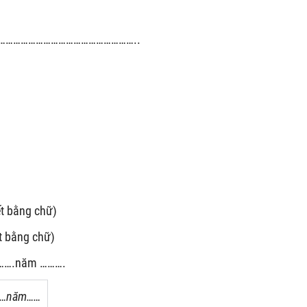
………………………………………………..
t bằng chữ)
t bằng chữ)
……….năm ……….
……năm……