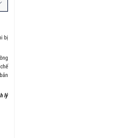
i bị
đồng
 chế
 bản
h lý