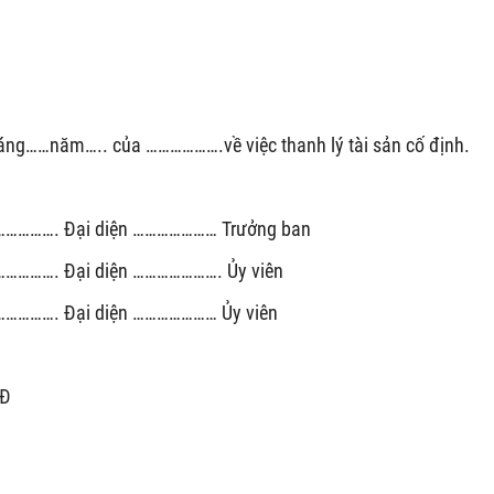
g……năm….. của ……………….về việc thanh lý tài sản cố định.
………. Đại diện ………………… Trưởng ban
………. Đại diện …………………. Ủy viên
………. Đại diện ………………… Ủy viên
CĐ