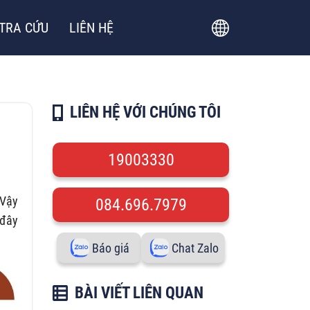
TRA CỨU
LIÊN HỆ
LIÊN HỆ VỚI CHÚNG TÔI
19003330
 Vậy
084.696.7979
 đây
Báo giá
Chat Zalo
BÀI VIẾT LIÊN QUAN