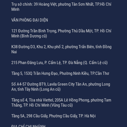
Trụ sở chính: 39 Hoàng Việt, phường Tân Sơn Nhất, TP.Hồ Chí
Minh
VĂN PHÒNG ĐẠI DIỆN
121 Đường Trần Bình Trọng, Phường Thủ Dầu Một, TP. Hồ Chí
Minh (Bình Dương cũ)
K38 Đường D3, Khu 2, Khu phố 2, phường Trấn Biên, tỉnh Đồng
Nai
215 Phan Đăng Lưu, P. Cẩm Lệ, TP. Đà Nẵng (Q. Cẩm Lệ cũ)
Tầng 5, 153Q Trần Hưng Đạo, Phường Ninh Kiều, TP.Cần Thơ
Số A4-57 Đường BT9, Lavila Green City Tân An, phường Long
An, tỉnh Tây Ninh (Long An cũ)
Tầng số 4, Tòa nhà Viettel, 205A Lê Hồng Phong, phường Tam
Thắng, TP. Hồ Chí Minh (Vũng Tàu cũ)
Tầng 5A, 298 Cầu Giấy, Phường Cầu Giấy, TP. Hà Nội
ĐỊA CHỈ CHI NHÁNH