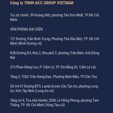
Công ty TNHH ACC GROUP VIETNAM
Trụ sở chính: 39 Hoàng Việt, phường Tân Sơn Nhất, TP.Hồ Chí
Minh
VĂN PHÒNG ĐẠI DIỆN
121 Đường Trần Bình Trọng, Phường Thủ Dầu Một, TP. Hồ Chí
Minh (Bình Dương cũ)
K38 Đường D3, Khu 2, Khu phố 2, phường Trấn Biên, tỉnh Đồng
Nai
215 Phan Đăng Lưu, P. Cẩm Lệ, TP. Đà Nẵng (Q. Cẩm Lệ cũ)
Tầng 5, 153Q Trần Hưng Đạo, Phường Ninh Kiều, TP.Cần Thơ
Số A4-57 Đường BT9, Lavila Green City Tân An, phường Long
An, tỉnh Tây Ninh (Long An cũ)
Tầng số 4, Tòa nhà Viettel, 205A Lê Hồng Phong, phường Tam
Thắng, TP. Hồ Chí Minh (Vũng Tàu cũ)