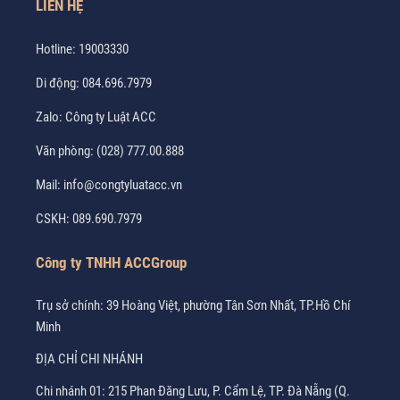
LIÊN HỆ
Hotline:
19003330
Di động:
084.696.7979
Zalo:
Công ty Luật ACC
Văn phòng:
(028) 777.00.888
Mail:
info@congtyluatacc.vn
CSKH:
089.690.7979
Công ty TNHH ACCGroup
Trụ sở chính: 39 Hoàng Việt, phường Tân Sơn Nhất, TP.Hồ Chí
Minh
ĐỊA CHỈ CHI NHÁNH
Chi nhánh 01: 215 Phan Đăng Lưu, P. Cẩm Lệ, TP. Đà Nẵng (Q.