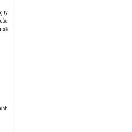
g ty
 của
n sẽ
hính