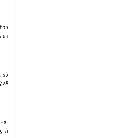
 hợp
viên
ụ sở
ý sẽ
 Hà.
g vì