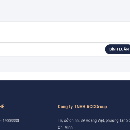
BÌNH LUẬN
HỆ
Công ty TNHH ACCGroup
Trụ sở chính: 39 Hoàng Việt, phường Tân S
e:
19003330
Chí Minh