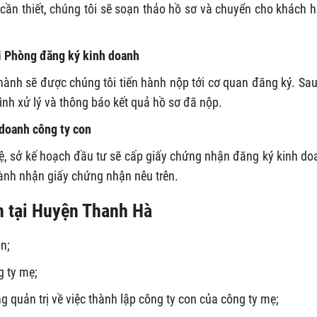
u cần thiết, chúng tôi sẽ soạn thảo hồ sơ và chuyển cho khách 
ới Phòng đăng ký kinh doanh
hành sẽ được chúng tôi tiến hành nộp tới cơ quan đăng ký. Sau
rình xử lý và thông báo kết quả hồ sơ đã nộp.
 doanh công ty con
ệ, sở kế hoạch đầu tư sẽ cấp giấy chứng nhận đăng ký kinh do
hành nhận giấy chứng nhận nêu trên.
on tại Huyện Thanh Hà
n;
g ty mẹ;
 quản trị về việc thành lập công ty con của công ty mẹ;