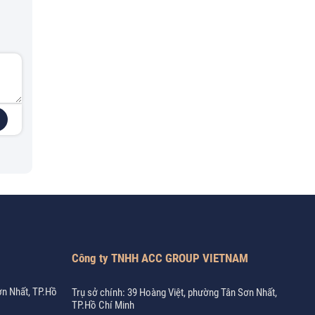
Công ty TNHH ACC GROUP VIETNAM
ơn Nhất, TP.Hồ
Trụ sở chính: 39 Hoàng Việt, phường Tân Sơn Nhất,
TP.Hồ Chí Minh