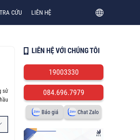
TRA CỨU
LIÊN HỆ
LIÊN HỆ VỚI CHÚNG TÔI
19003330
g sử
084.696.7979
 hầu
Báo giá
Chat Zalo