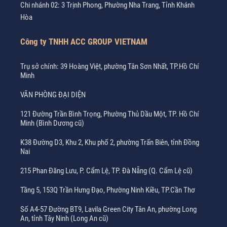
Chi nhánh 02: 3 Trịnh Phong, Phường Nha Trang, Tỉnh Khánh
Hòa
Công ty TNHH ACC GROUP VIETNAM
Trụ sở chính: 39 Hoàng Việt, phường Tân Sơn Nhất, TP.Hồ Chí
Minh
VĂN PHÒNG ĐẠI DIỆN
121 Đường Trần Bình Trọng, Phường Thủ Dầu Một, TP. Hồ Chí
Minh (Bình Dương cũ)
K38 Đường D3, Khu 2, Khu phố 2, phường Trấn Biên, tỉnh Đồng
Nai
215 Phan Đăng Lưu, P. Cẩm Lệ, TP. Đà Nẵng (Q. Cẩm Lệ cũ)
Tầng 5, 153Q Trần Hưng Đạo, Phường Ninh Kiều, TP.Cần Thơ
Số A4-57 Đường BT9, Lavila Green City Tân An, phường Long
An, tỉnh Tây Ninh (Long An cũ)