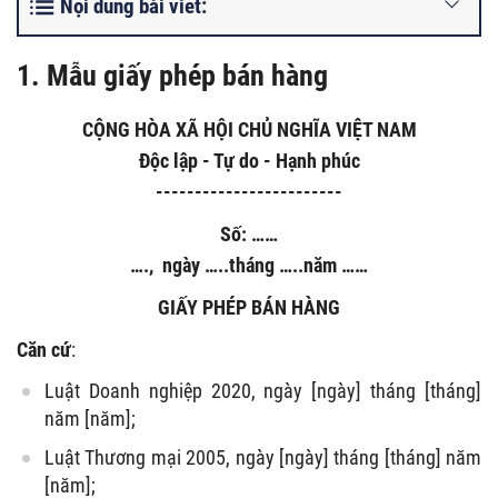
Nội dung bài viết:
1. Mẫu giấy phép bán hàng
CỘNG HÒA XÃ HỘI CHỦ NGHĨA VIỆT NAM
Độc lập - Tự do - Hạnh phúc
------------------------
Số: ……
…., ngày …..tháng …..năm ……
GIẤY PHÉP BÁN HÀNG
Căn cứ
:
Luật Doanh nghiệp 2020, ngày [ngày] tháng [tháng]
năm [năm];
Luật Thương mại 2005, ngày [ngày] tháng [tháng] năm
[năm];