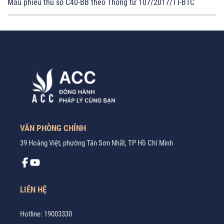
Mẫu phiếu thu số C40-BB theo Thông tư 107/2017/TT-BTC
VĂN PHÒNG CHÍNH
39 Hoàng Việt, phường Tân Sơn Nhất, TP Hồ Chí Minh
LIÊN HỆ
Hotline:
19003330