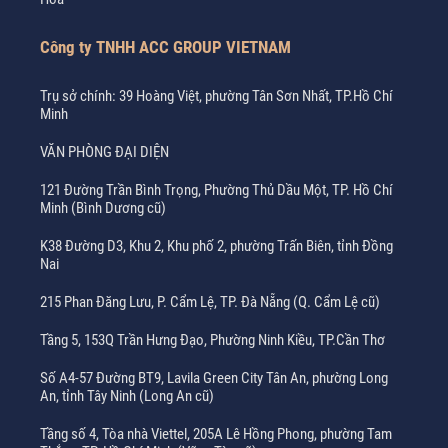
Công ty TNHH ACC GROUP VIETNAM
Trụ sở chính: 39 Hoàng Việt, phường Tân Sơn Nhất, TP.Hồ Chí
Minh
VĂN PHÒNG ĐẠI DIỆN
121 Đường Trần Bình Trọng, Phường Thủ Dầu Một, TP. Hồ Chí
Minh (Bình Dương cũ)
K38 Đường D3, Khu 2, Khu phố 2, phường Trấn Biên, tỉnh Đồng
Nai
215 Phan Đăng Lưu, P. Cẩm Lệ, TP. Đà Nẵng (Q. Cẩm Lệ cũ)
Tầng 5, 153Q Trần Hưng Đạo, Phường Ninh Kiều, TP.Cần Thơ
Số A4-57 Đường BT9, Lavila Green City Tân An, phường Long
An, tỉnh Tây Ninh (Long An cũ)
Tầng số 4, Tòa nhà Viettel, 205A Lê Hồng Phong, phường Tam