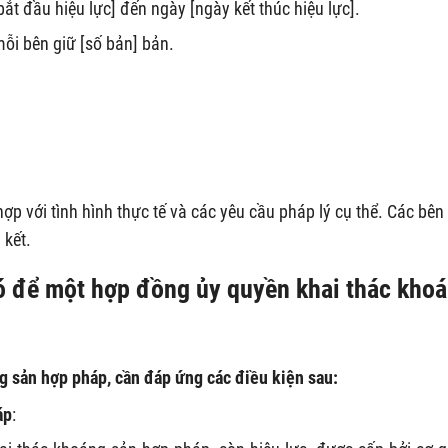
ắt đầu hiệu lực] đến ngày [ngày kết thúc hiệu lực].
ỗi bên giữ [số bản] bản.
p với tình hình thực tế và các yêu cầu pháp lý cụ thể. Các bên
 kết.
ó để một hợp đồng ủy quyền khai thác kho
 sản hợp pháp, cần đáp ứng các điều kiện sau:
áp
: