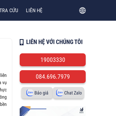
TRA CỨU
LIÊN HỆ
LIÊN HỆ VỚI CHÚNG TÔI
19003330
liên
084.696.7979
a vụ
thực
Báo giá
Chat Zalo
đồng
 bền