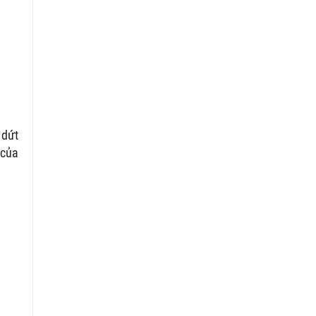
 dứt
 của