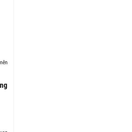
 nên
áng