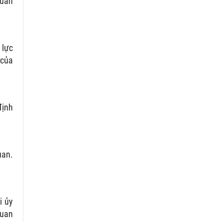
quan
 lực
 của
định
uan.
i ủy
quan