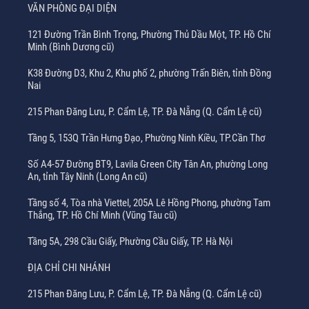
VĂN PHÒNG ĐẠI DIỆN
121 Đường Trần Bình Trọng, Phường Thủ Dầu Một, TP. Hồ Chí
Minh (Bình Dương cũ)
K38 Đường D3, Khu 2, Khu phố 2, phường Trấn Biên, tỉnh Đồng
Nai
215 Phan Đăng Lưu, P. Cẩm Lệ, TP. Đà Nẵng (Q. Cẩm Lệ cũ)
Tầng 5, 153Q Trần Hưng Đạo, Phường Ninh Kiều, TP.Cần Thơ
Số A4-57 Đường BT9, Lavila Green City Tân An, phường Long
An, tỉnh Tây Ninh (Long An cũ)
Tầng số 4, Tòa nhà Viettel, 205A Lê Hồng Phong, phường Tam
Thắng, TP. Hồ Chí Minh (Vũng Tàu cũ)
Tầng 5A, 298 Cầu Giấy, Phường Cầu Giấy, TP. Hà Nội
ĐỊA CHỈ CHI NHÁNH
215 Phan Đăng Lưu, P. Cẩm Lệ, TP. Đà Nẵng (Q. Cẩm Lệ cũ)