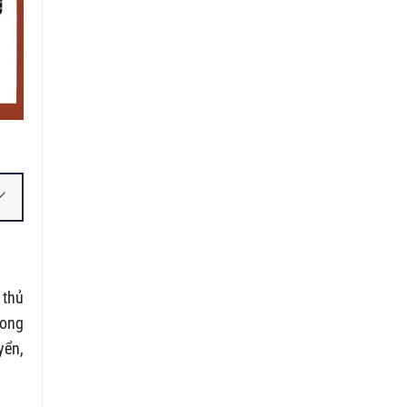
 thủ
rong
yển,