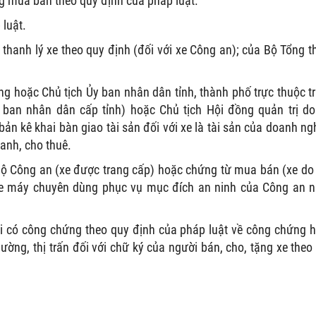
g mua bán theo quy định của pháp luật.
 luật.
hanh lý xe theo quy định (đối với xe Công an); của Bộ Tổng 
g hoặc Chủ tịch Ủy ban nhân dân tỉnh, thành phố trực thuộc t
y ban nhân dân cấp tỉnh) hoặc Chủ tịch Hội đồng quản trị d
n kê khai bàn giao tài sản đối với xe là tài sản của doanh ng
anh, cho thuê.
Bộ Công an (xe được trang cấp) hoặc chứng từ mua bán (xe do
xe máy chuyên dùng phục vụ mục đích an ninh của Công an 
ải có công chứng theo quy định của pháp luật về công chứng 
ờng, thị trấn đối với chữ ký của người bán, cho, tặng xe theo