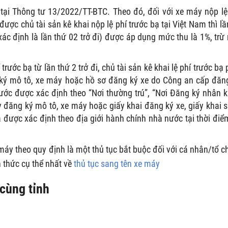
tại Thông tư 13/2022/TT-BTC. Theo đó, đối với xe máy nộp lệ
được chủ tài sản kê khai nộp lệ phí trước bạ tại Việt Nam thì lầ
 xác định là lần thứ 02 trở đi) được áp dụng mức thu là 1%, trừ
trước bạ từ lần thứ 2 trở đi, chủ tài sản kê khai lệ phí trước bạ 
 ký mô tô, xe máy hoặc hồ sơ đăng ký xe do Công an cấp đăn
trước được xác định theo “Nơi thường trú”, “Nơi Đăng ký nhân 
ấy đăng ký mô tô, xe máy hoặc giấy khai đăng ký xe, giấy khai 
à được xác định theo địa giới hành chính nhà nước tại thời điể
 máy theo quy định là một thủ tục bắt buộc đối với cá nhân/tổ c
 thức cụ thể nhất về
thủ tục sang tên xe máy
 cùng tỉnh