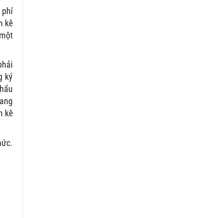
 phí
n kê
 một
phải
g ký
khẩu
sang
m kê
hức.