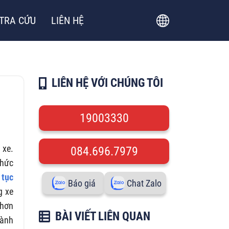
TRA CỨU
LIÊN HỆ
LIÊN HỆ VỚI CHÚNG TÔI
19003330
 xe.
084.696.7979
chức
 tục
Báo giá
Chat Zalo
g xe
 hơn
BÀI VIẾT LIÊN QUAN
hành