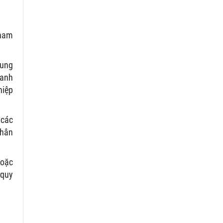
tham
rung
oanh
hiệp
 các
nhân
hoặc
 quy