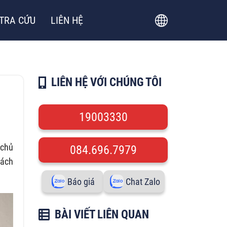
TRA CỨU
LIÊN HỆ
LIÊN HỆ VỚI CHÚNG TÔI
19003330
 chủ
084.696.7979
hách
Báo giá
Chat Zalo
BÀI VIẾT LIÊN QUAN