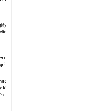
giấy
 cần
uyển
 gốc
thực
y tờ
ên.