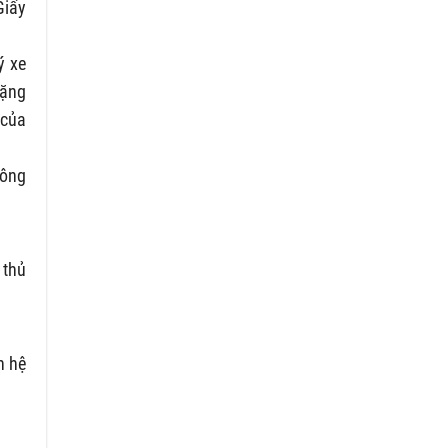
Giấy
ý xe
tặng
 của
Công
 thủ
n hệ