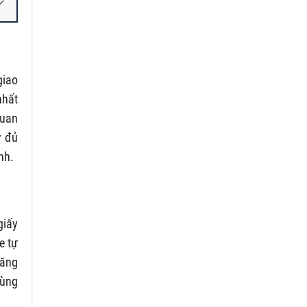
giao
nhất
quan
y đủ
nh.
giấy
e tự
đăng
cùng