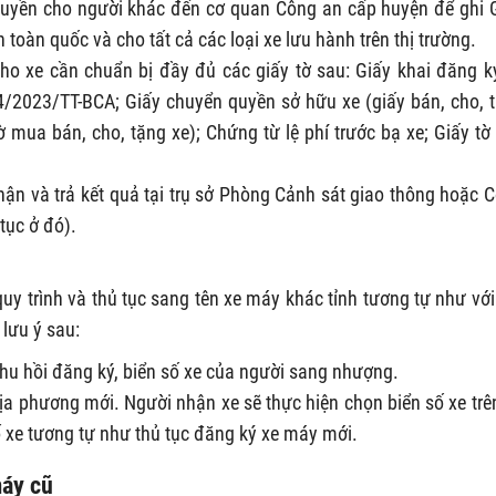
 quyền cho người khác đến cơ quan Công an cấp huyện để ghi 
toàn quốc và cho tất cả các loại xe lưu hành trên thị trường.
o xe cần chuẩn bị đầy đủ các giấy tờ sau: Giấy khai đăng k
/2023/TT-BCA; Giấy chuyển quyền sở hữu xe (giấy bán, cho, 
 mua bán, cho, tặng xe); Chứng từ lệ phí trước bạ xe; Giấy tờ
hận và trả kết quả tại trụ sở Phòng Cảnh sát giao thông hoặc 
tục ở đó).
h, quy trình và thủ tục sang tên xe máy khác tỉnh tương tự như với
 lưu ý sau:
hu hồi đăng ký, biển số xe của người sang nhượng.
ịa phương mới. Người nhận xe sẽ thực hiện chọn biển số xe trê
ố xe tương tự như thủ tục đăng ký xe máy mới.
máy cũ