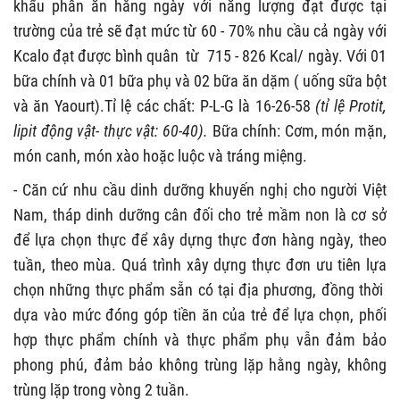
khẩu phần ăn hằng ngày với năng lượng đạt được tại
trường của trẻ sẽ đạt mức từ 60 - 70% nhu cầu cả ngày với
Kcalo đạt được bình quân từ 715 - 826 Kcal/ ngày. Với 01
bữa chính và 01 bữa phụ và 02 bữa ăn dặm ( uống sữa bột
và ăn Yaourt).Tỉ lệ các chất: P-L-G là 16-26-58
(tỉ lệ Protit,
lipit động vật- thực vật: 60-40).
Bữa chính: Cơm, món mặn,
món canh, món xào hoặc luộc và tráng miệng.
- Căn cứ nhu cầu dinh dưỡng khuyến nghị cho người Việt
Nam, tháp dinh dưỡng cân đối cho trẻ mầm non là cơ sở
để lựa chọn thực để xây dựng thực đơn hàng ngày, theo
tuần, theo mùa. Quá trình xây dựng thực đơn ưu tiên lựa
chọn những thực phẩm sẵn có tại địa phương, đồng thời
dựa vào mức đóng góp tiền ăn của trẻ để lựa chọn, phối
hợp thực phẩm chính và thực phẩm phụ vẫn đảm bảo
phong phú, đảm bảo không trùng lặp hằng ngày, không
trùng lặp trong vòng 2 tuần.