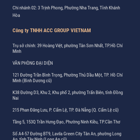
Chi nhánh 02: 3 Trịnh Phong, Phường Nha Trang, Tỉnh Khánh
Hòa
Công ty TNHH ACC GROUP VIETNAM
Trụ sở chính: 39 Hoàng Việt, phường Tân Sơn Nhất, TP.Hồ Chí
Minh
VĂN PHÒNG ĐẠI DIỆN
121 Đường Trần Bình Trọng, Phường Thủ Dầu Một, TP. Hồ Chí
Minh (Bình Dương cũ)
K38 Đường D3, Khu 2, Khu phố 2, phường Trấn Biên, tỉnh Đồng
Nai
215 Phan Đăng Lưu, P. Cẩm Lệ, TP. Đà Nẵng (Q. Cẩm Lệ cũ)
Tầng 5, 153Q Trần Hưng Đạo, Phường Ninh Kiều, TP.Cần Thơ
Số A4-57 Đường BT9, Lavila Green City Tân An, phường Long
An, tỉnh Tây Ninh (Long An cũ)