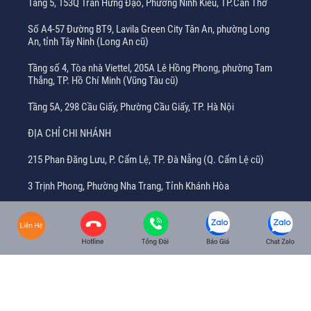
Tầng 5, 153Q Trần Hưng Đạo, Phường Ninh Kiều, TP.Cần Thơ
Số A4-57 Đường BT9, Lavila Green City Tân An, phường Long
An, tỉnh Tây Ninh (Long An cũ)
Tầng số 4, Tòa nhà Viettel, 205A Lê Hồng Phong, phường Tam
Thắng, TP. Hồ Chí Minh (Vũng Tàu cũ)
Tầng 5A, 298 Cầu Giấy, Phường Cầu Giấy, TP. Hà Nội
ĐỊA CHỈ CHI NHÁNH
215 Phan Đăng Lưu, P. Cẩm Lệ, TP. Đà Nẵng (Q. Cẩm Lệ cũ)
3 Trịnh Phong, Phường Nha Trang, Tỉnh Khánh Hòa