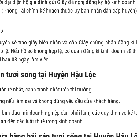
i đại diện hộ gia đình gửi Giấy đề nghị đăng ký hộ kinh doanh
 (Phòng Tài chính kế hoạch thuộc Ủy ban nhân dân cấp huyện)
sơ
yện sẽ trao giấy biên nhận và cấp Giấy chứng nhận đăng kí 
p lệ. Nếu hồ sơ không hợp lệ, cơ quan đăng kí kinh doanh sẽ t
i hạn 03 ngày làm việc.
ản tươi sống tại Huyện Hậu Lộc
uôn rẻ nhất, cạnh tranh nhất trên thị trường
ờng nếu làm sai và không đúng yêu cầu của khách hàng.
ục ban đầu mà doanh nghiệp cần phải làm, các quy định về kế t
uan đến các luật thuế trong kinh doanh
cửa hàng hải sản tươi sống tại Huyện Hậu L