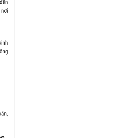
 đến
 nơi
kinh
hông
oán,
ộc