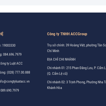
HỆ
Công ty TNHH ACCGroup
Trụ sở chính: 39 Hoàng Việt, phường Tân S
e:
19003330
Chí Minh
g:
084.696.7979
ĐỊA CHỈ CHI NHÁNH
ông ty Luật ACC
Chi nhánh 01: 215 Phan Đăng Lưu, P. Cẩm L
hòng:
(028) 777.00.888
(Q. Cẩm Lệ cũ)
nfo@congtyluatacc.vn
Chi nhánh 02: 3 Trịnh Phong, Phường Nha T
Khánh Hòa
:
089.690.7979