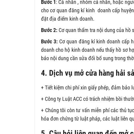
Bước 1
: Cá nhân , nhóm cá nhân, hoặc ngườ
cho cơ quan đăng kí kinh doanh cấp huyện
đặt địa điểm kinh doanh.
Bước 2:
Cơ quan thẩm tra nội dung của hồ 
Bước 3:
Cơ quan đăng kí kinh doanh cấp hu
doanh cho hộ kinh doanh nếu thấy hồ sơ hợ
báo nội dung cần sửa đổi bổ sung trong thờ
4. Dịch vụ mở cửa hàng hải s
+ Tiết kiệm chi phí xin giấy phép, đảm bảo l
+ Công ty Luật ACC có trách nhiệm bồi thư
+ Chúng tôi còn tư vấn miễn phí các thủ t
hóa đơn chứng từ luật pháp, các luật liên q
5. Câu hỏi liên quan đến mở 