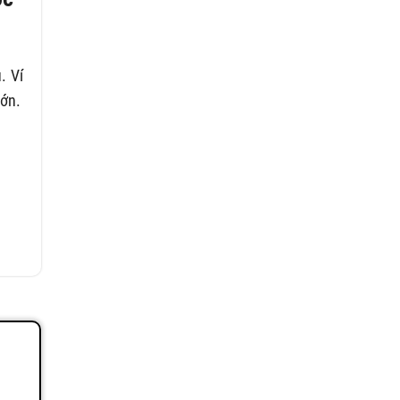
. Ví
lớn.