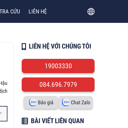
TRA CỨU
LIÊN HỆ
LIÊN HỆ VỚI CHÚNG TÔI
19003330
 Hậu
084.696.7979
dịch
Báo giá
Chat Zalo
BÀI VIẾT LIÊN QUAN