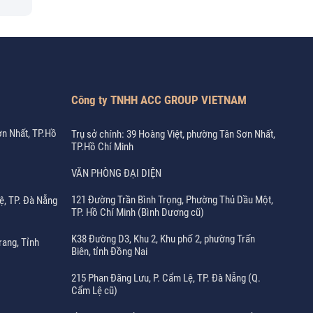
Công ty TNHH ACC GROUP VIETNAM
ơn Nhất, TP.Hồ
Trụ sở chính: 39 Hoàng Việt, phường Tân Sơn Nhất,
TP.Hồ Chí Minh
VĂN PHÒNG ĐẠI DIỆN
121 Đường Trần Bình Trọng, Phường Thủ Dầu Một,
ệ, TP. Đà Nẵng
TP. Hồ Chí Minh (Bình Dương cũ)
K38 Đường D3, Khu 2, Khu phố 2, phường Trấn
rang, Tỉnh
Biên, tỉnh Đồng Nai
215 Phan Đăng Lưu, P. Cẩm Lệ, TP. Đà Nẵng (Q.
Cẩm Lệ cũ)