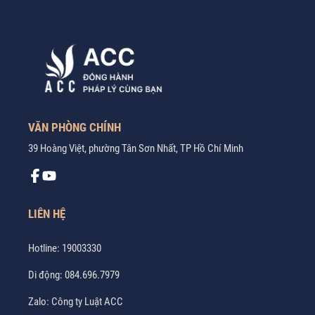
VĂN PHÒNG CHÍNH
39 Hoàng Việt, phường Tân Sơn Nhất, TP Hồ Chí Minh
LIÊN HỆ
Hotline:
19003330
Di động:
084.696.7979
Zalo:
Công ty Luật ACC