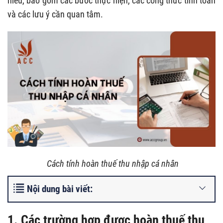
hiểu, bao gồm các bước thực hiện, các công thức tính toán
và các lưu ý cần quan tâm.
Cách tính hoàn thuế thu nhập cá nhân
Nội dung bài viết:
1. Các trường hợp được hoàn thuế thu