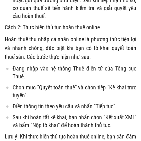
hoặc gửi qua đường bưu điện. Sau khi tiếp nhận hồ sơ,
cơ quan thuế sẽ tiến hành kiểm tra và giải quyết yêu
cầu hoàn thuế.
Cách 2: Thực hiện thủ tục hoàn thuế online
Hoàn thuế thu nhập cá nhân online là phương thức tiện lợi
và nhanh chóng, đặc biệt khi bạn có tờ khai quyết toán
thuế sẵn. Các bước thực hiện như sau:
Đăng nhập vào hệ thống Thuế điện tử của Tổng cục
Thuế.
Chọn mục “Quyết toán thuế” và chọn tiếp “Kê khai trực
tuyến”.
Điền thông tin theo yêu cầu và nhấn “Tiếp tục”.
Sau khi hoàn tất kê khai, bạn nhấn chọn “Kết xuất XML”
và bấm “Nộp tờ khai” để hoàn thành thủ tục.
Lưu ý: Khi thực hiện thủ tục hoàn thuế online, bạn cần đảm