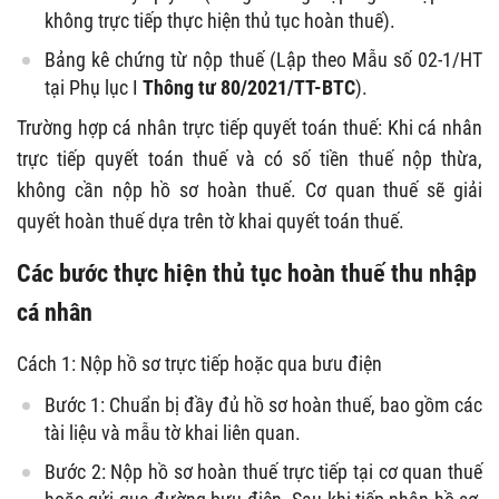
không trực tiếp thực hiện thủ tục hoàn thuế).
Bảng kê chứng từ nộp thuế (Lập theo Mẫu số 02-1/HT
tại Phụ lục I
Thông tư 80/2021/TT-BTC
).
Trường hợp cá nhân trực tiếp quyết toán thuế: Khi cá nhân
trực tiếp quyết toán thuế và có số tiền thuế nộp thừa,
không cần nộp hồ sơ hoàn thuế. Cơ quan thuế sẽ giải
quyết hoàn thuế dựa trên tờ khai quyết toán thuế.
Các bước thực hiện thủ tục hoàn thuế thu nhập
cá nhân
Cách 1: Nộp hồ sơ trực tiếp hoặc qua bưu điện
Bước 1: Chuẩn bị đầy đủ hồ sơ hoàn thuế, bao gồm các
tài liệu và mẫu tờ khai liên quan.
Bước 2: Nộp hồ sơ hoàn thuế trực tiếp tại cơ quan thuế