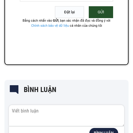
BÌNH LUẬN