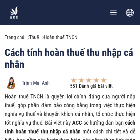
Trang chủ
Thuế
Hoàn thuế TNCN
Cách tính hoàn thuế thu nhập cá
nhân
Trịnh Mai Anh
551
Đánh giá bài viết
Hoàn thuế TNCN là quyền lợi chính đáng của người nộp
thuế, góp phần đảm bảo công bằng trong việc thực hiện
nghĩa vụ thuế và khuyến khích cá nhân, tổ chức thực hiện
tốt nghĩa vụ thuế. Bài viết này
ACC
sẽ hướng dẫn bạn
cách
tính hoàn thuế thu nhập cá nhân
một cách chi tiết và dễ