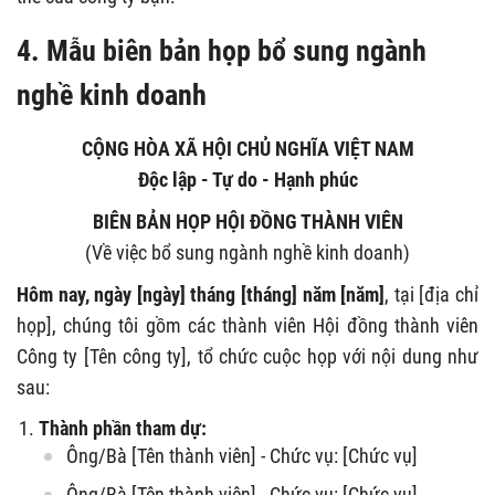
4. M
ẫu biên bản họp bổ sung ngành
nghề kinh doanh
CỘNG HÒA XÃ HỘI CHỦ NGHĨA VIỆT NAM
Độc lập - Tự do - Hạnh phúc
BIÊN BẢN HỌP HỘI ĐỒNG THÀNH VIÊN
(Về việc bổ sung ngành nghề kinh doanh)
Hôm nay, ngày [ngày] tháng [tháng] năm [năm]
, tại [địa chỉ
họp], chúng tôi gồm các thành viên Hội đồng thành viên
Công ty [Tên công ty], tổ chức cuộc họp với nội dung như
sau:
Thành phần tham dự:
Ông/Bà [Tên thành viên] - Chức vụ: [Chức vụ]
Ông/Bà [Tên thành viên] - Chức vụ: [Chức vụ]