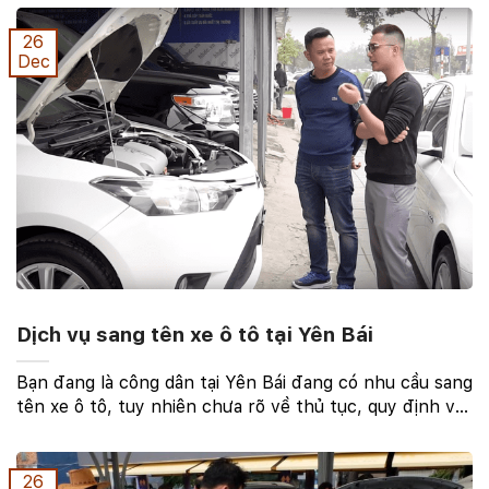
pháp luật. Để hiểu rõ hơn về quy định và thủ tục ...
26
Dec
Dịch vụ sang tên xe ô tô tại Yên Bái
Bạn đang là công dân tại Yên Bái đang có nhu cầu sang
tên xe ô tô, tuy nhiên chưa rõ về thủ tục, quy định về
sang tên xe ô tô tại Yên Bái. Như đã biết thì sang tên
xe ô tô cũ thì việc thay đổi chủ sở ...
26