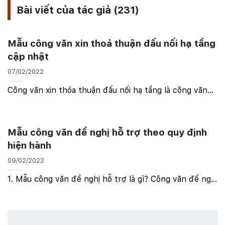
Bài viết của tác giả (231)
Mẫu công văn xin thoả thuận đấu nối hạ tầng
cập nhật
07/02/2022
Công văn xin thỏa thuận đấu nối hạ tầng là công văn
thỏa thuận giữa 2 bên trong một dự án thuộc hệ thống
đấu nối. Mẫu công văn đề nghị thỏa thuận đấu nối
được sử dụng để đề nghị về việc thỏa thuận đấu ...
Mẫu công văn đề nghị hỗ trợ theo quy định
hiện hành
09/02/2022
1. Mẫu công văn đề nghị hỗ trợ là gì? Công văn đề nghị
hỗ trợ là công văn được các đơn vị, phòng ban thực
hiện và gửi lên cơ quan cấp trên, lãnh đạo doanh
nghiệp hoặc giữa các cơ quan ban ngành cùng ...