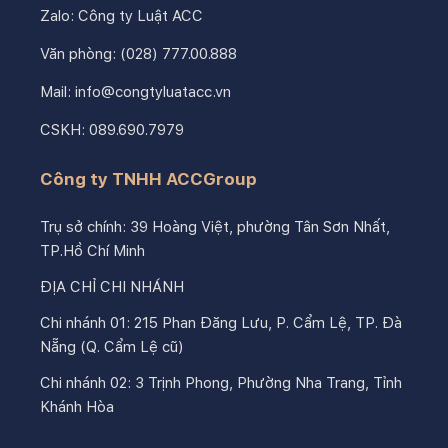
Zalo:
Công ty Luật ACC
Văn phòng:
(028) 777.00.888
Mail:
info@congtyluatacc.vn
CSKH:
089.690.7979
Công ty TNHH ACCGroup
Trụ sở chính: 39 Hoàng Việt, phường Tân Sơn Nhất,
TP.Hồ Chí Minh
ĐỊA CHỈ CHI NHÁNH
Chi nhánh 01: 215 Phan Đăng Lưu, P. Cẩm Lệ, TP. Đà
Nẵng (Q. Cẩm Lệ cũ)
Chi nhánh 02: 3 Trịnh Phong, Phường Nha Trang, Tỉnh
Khánh Hòa