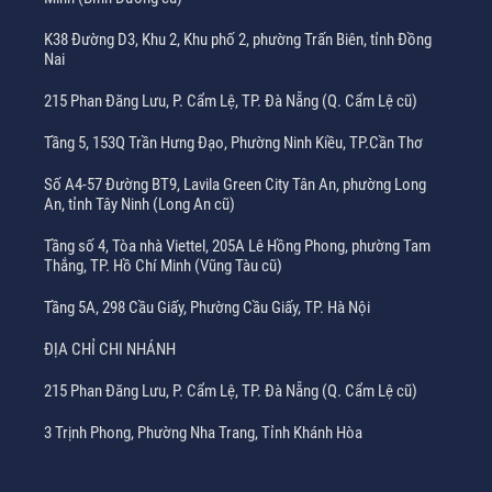
K38 Đường D3, Khu 2, Khu phố 2, phường Trấn Biên, tỉnh Đồng
Nai
215 Phan Đăng Lưu, P. Cẩm Lệ, TP. Đà Nẵng (Q. Cẩm Lệ cũ)
Tầng 5, 153Q Trần Hưng Đạo, Phường Ninh Kiều, TP.Cần Thơ
Số A4-57 Đường BT9, Lavila Green City Tân An, phường Long
An, tỉnh Tây Ninh (Long An cũ)
Tầng số 4, Tòa nhà Viettel, 205A Lê Hồng Phong, phường Tam
Thắng, TP. Hồ Chí Minh (Vũng Tàu cũ)
Tầng 5A, 298 Cầu Giấy, Phường Cầu Giấy, TP. Hà Nội
ĐỊA CHỈ CHI NHÁNH
215 Phan Đăng Lưu, P. Cẩm Lệ, TP. Đà Nẵng (Q. Cẩm Lệ cũ)
3 Trịnh Phong, Phường Nha Trang, Tỉnh Khánh Hòa