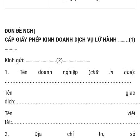
ĐƠN ĐỀ NGHỊ
CẤP GIẤY PHÉP KINH DOANH DỊCH VỤ LỮ HÀNH ……..(1)
……….
Kính gửi:
……………………..
(2)
……………………
1. Tên doanh nghiệp (
chữ
i
n hoa
)
:
.................................................................................
Tên giao
dịch:
...............................................................................
Tên viết
tắt:
..................................................................................
2. Địa chỉ trụ sở