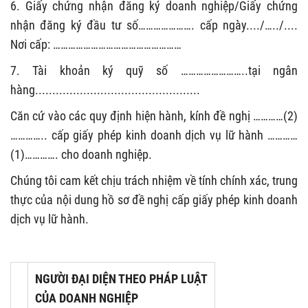
6. Giấy chứng nhận đăng ký doanh nghiệp/Giấy chứng
nhận đăng ký đầu tư
số
………………….
cấp ngày..../
…..
/....
Nơi cấp:
……………………………………………
7. Tài khoản ký quỹ số
……………………..
tại ngân
hàng
................................................
Căn cứ vào các quy định hiện hành, kính đề nghị
…………
(2)
…………..
cấp giấy
phép kinh doanh dịch vụ lữ hành
…………
(1)
………….
cho doanh nghiệp.
Chúng tôi cam kết chịu trách nhiệm về tính chính xác, trung
thực của nội dung hồ sơ đề nghị cấp giấy phép kinh doanh
dịch vụ lữ hành.
NGƯỜI ĐẠI DIỆN THEO PHÁP LUẬT
CỦA DOANH NGHIỆP