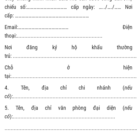
chiếu
số:
………………………………
cấp ngày:
…..
/
….
/
……
Nơi
cấp:
…………………………………………………………
Email:
………………………………………
Điện
thoại:
........................................................
Nơi đăng ký hộ khẩ
u
thường
trú:
.................................................................................
Chỗ ở hiện
tại:
..................................................................................
4. Tên, địa chỉ chi nhánh (
nếu
có
):
.................................................................................
5. Tên, địa chỉ văn phòng đại diện (
nếu
có
):
...................................................................
......................................................................................