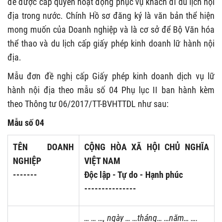
để được cấp quyền hoạt động phục vụ khách đi du lịch nội
địa trong nước. Chính Hồ sơ đăng ký là văn bản thể hiện
mong muốn của Doanh nghiệp và là cơ sở để Bộ Văn hóa
thể thao và du lịch cấp giấy phép kinh doanh lữ hành nội
địa.
Mẫu đơn đề nghị cấp Giấy phép kinh doanh dịch vụ lữ
hành nội địa theo mẫu số 04 Phụ lục II ban hành kèm
theo Thông tư 06/2017/TT-BVHTTDL như sau:
Mẫu số 04
TÊN DOANH
CỘNG HÒA XÃ HỘI CHỦ NGHĨA
NGHIỆP
VIỆT NAM
-------
Độc lập - Tự do - Hạnh phúc
---------------
… … …
, ngày
… …
tháng
…
…
năm
… ….