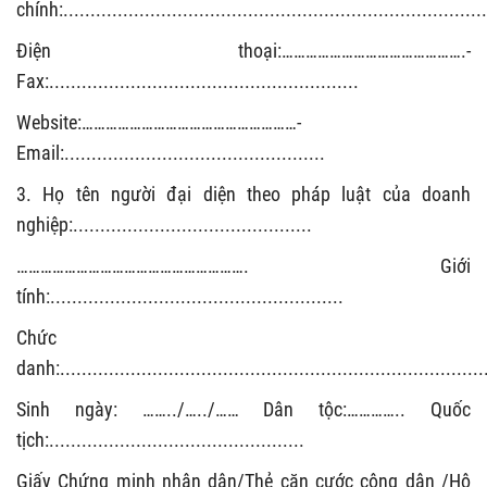
chính:
..............................................................................
Điện thoại:
……………………………………….
-
Fax:
.........................................................
Website:
………………………………………………
-
Email:
................................................
3. Họ tên người đại diện theo pháp luật của doanh
nghiệp:
............................................
………………………………………………….
Giới
tính:
......................................................
Chức
danh:
..............................................................................
Sinh ngày:
……..
/
…..
/
……
Dân tộc:
…………..
Quốc
tịch:
...............................................
Giấy Chứng minh nhân dân/Thẻ căn cước công dân /Hộ