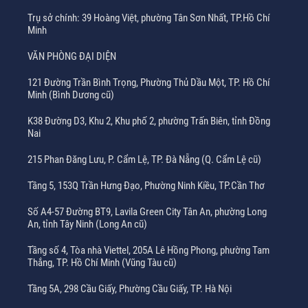
Trụ sở chính: 39 Hoàng Việt, phường Tân Sơn Nhất, TP.Hồ Chí
Minh
VĂN PHÒNG ĐẠI DIỆN
121 Đường Trần Bình Trọng, Phường Thủ Dầu Một, TP. Hồ Chí
Minh (Bình Dương cũ)
K38 Đường D3, Khu 2, Khu phố 2, phường Trấn Biên, tỉnh Đồng
Nai
215 Phan Đăng Lưu, P. Cẩm Lệ, TP. Đà Nẵng (Q. Cẩm Lệ cũ)
Tầng 5, 153Q Trần Hưng Đạo, Phường Ninh Kiều, TP.Cần Thơ
Số A4-57 Đường BT9, Lavila Green City Tân An, phường Long
An, tỉnh Tây Ninh (Long An cũ)
Tầng số 4, Tòa nhà Viettel, 205A Lê Hồng Phong, phường Tam
Thắng, TP. Hồ Chí Minh (Vũng Tàu cũ)
Tầng 5A, 298 Cầu Giấy, Phường Cầu Giấy, TP. Hà Nội