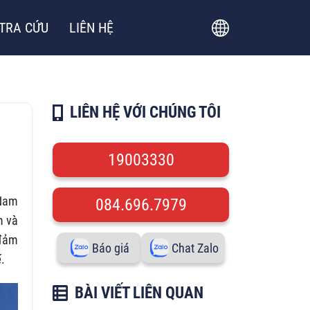
TRA CỨU
LIÊN HỆ
LIÊN HỆ VỚI CHÚNG TÔI
19003330
 Nam
084.696.7979
m và
 đảm
Báo giá
Chat Zalo
ế
.
BÀI VIẾT LIÊN QUAN