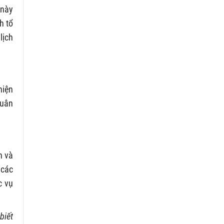
 này
h tổ
lịch
hiện
tuân
h và
 các
c vụ
biết