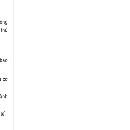
hòng
 thủ
 bao
à cơ
hành
tế.