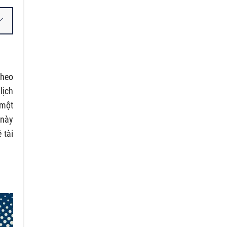
theo
lịch
 một
 này
 tài