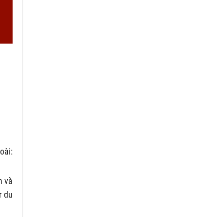
oài:
h và
r du