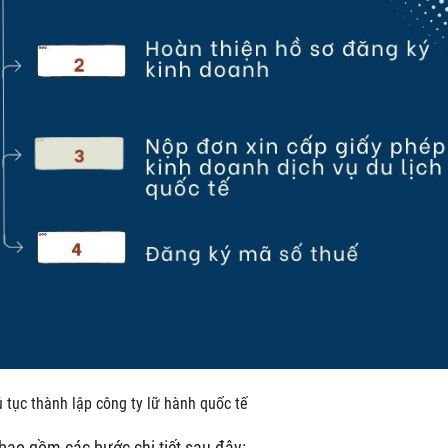
ủ tục thành lập công ty lữ hành quốc tế
 bao gồm các bước chi tiết sau đây: