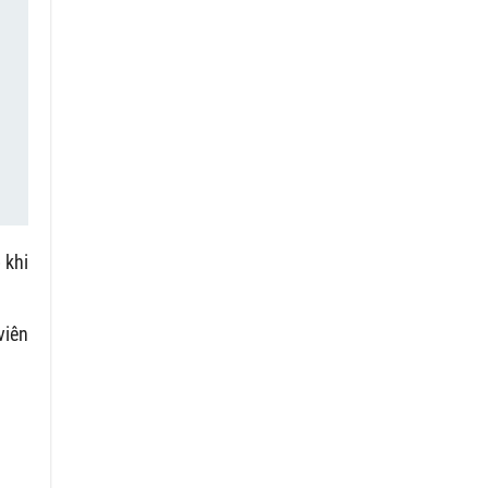
 khi
viên