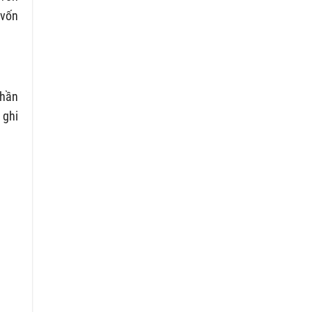
 vốn
phần
 ghi