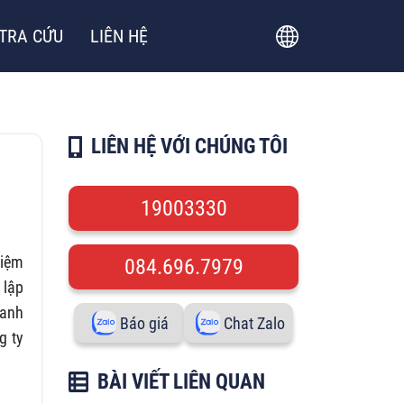
TRA CỨU
LIÊN HỆ
LIÊN HỆ VỚI CHÚNG TÔI
19003330
hiệm
084.696.7979
 lập
oanh
Báo giá
Chat Zalo
g ty
BÀI VIẾT LIÊN QUAN