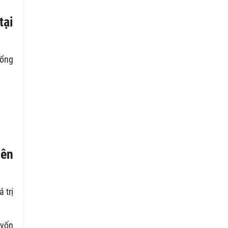
tại
tổng
lên
 trị
 vốn