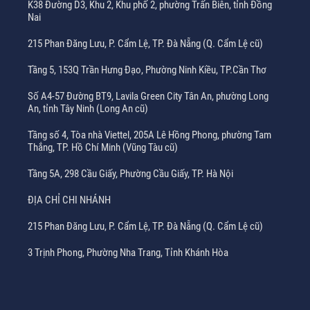
K38 Đường D3, Khu 2, Khu phố 2, phường Trấn Biên, tỉnh Đồng
Nai
215 Phan Đăng Lưu, P. Cẩm Lệ, TP. Đà Nẵng (Q. Cẩm Lệ cũ)
Tầng 5, 153Q Trần Hưng Đạo, Phường Ninh Kiều, TP.Cần Thơ
Số A4-57 Đường BT9, Lavila Green City Tân An, phường Long
An, tỉnh Tây Ninh (Long An cũ)
Tầng số 4, Tòa nhà Viettel, 205A Lê Hồng Phong, phường Tam
Thắng, TP. Hồ Chí Minh (Vũng Tàu cũ)
Tầng 5A, 298 Cầu Giấy, Phường Cầu Giấy, TP. Hà Nội
ĐỊA CHỈ CHI NHÁNH
215 Phan Đăng Lưu, P. Cẩm Lệ, TP. Đà Nẵng (Q. Cẩm Lệ cũ)
3 Trịnh Phong, Phường Nha Trang, Tỉnh Khánh Hòa