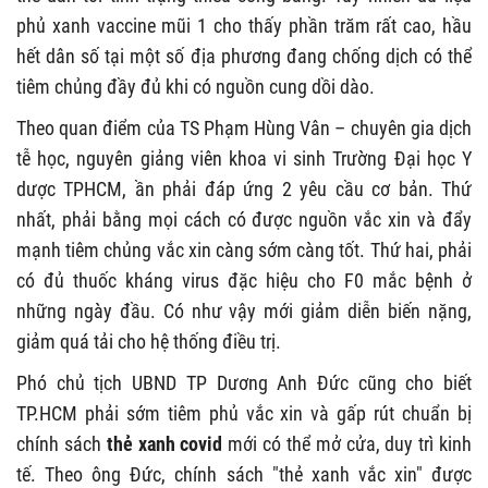
phủ xanh vaccine mũi 1 cho thấy phần trăm rất cao, hầu
hết dân số tại một số địa phương đang chống dịch có thể
tiêm chủng đầy đủ khi có nguồn cung dồi dào.
Theo quan điểm của TS Phạm Hùng Vân – chuyên gia dịch
tễ học, nguyên giảng viên khoa vi sinh Trường Đại học Y
dược TPHCM, ần phải đáp ứng 2 yêu cầu cơ bản. Thứ
nhất, phải bằng mọi cách có được nguồn vắc xin và đẩy
mạnh tiêm chủng vắc xin càng sớm càng tốt. Thứ hai, phải
có đủ thuốc kháng virus đặc hiệu cho F0 mắc bệnh ở
những ngày đầu. Có như vậy mới giảm diễn biến nặng,
giảm quá tải cho hệ thống điều trị.
Phó chủ tịch UBND TP Dương Anh Đức cũng cho biết
TP.HCM phải sớm tiêm phủ vắc xin và gấp rút chuẩn bị
chính sách
thẻ xanh covid
mới có thể mở cửa, duy trì kinh
tế. Theo ông Đức, chính sách "thẻ xanh vắc xin" được