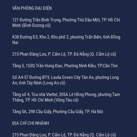
VĂN PHÒNG ĐẠI DIỆN
121 Đường Trần Bình Trọng, Phường Thủ Dầu Một, TP. Hồ Chí
Minh (Bình Dương cũ)
K38 Đường D3, Khu 2, Khu phố 2, phường Trấn Biên, tỉnh Đồng
Nai
215 Phan Đăng Lưu, P. Cẩm Lệ, TP. Đà Nẵng (Q. Cẩm Lệ cũ)
Tầng 5, 153Q Trần Hưng Đạo, Phường Ninh Kiều, TP.Cần Thơ
Số A4-57 Đường BT9, Lavila Green City Tân An, phường Long
An, tỉnh Tây Ninh (Long An cũ)
Tầng số 4, Tòa nhà Viettel, 205A Lê Hồng Phong, phường Tam
Thắng, TP. Hồ Chí Minh (Vũng Tàu cũ)
Tầng 5A, 298 Cầu Giấy, Phường Cầu Giấy, TP. Hà Nội
ĐỊA CHỈ CHI NHÁNH
215 Phan Đăng Lưu, P. Cẩm Lệ, TP. Đà Nẵng (Q. Cẩm Lệ cũ)