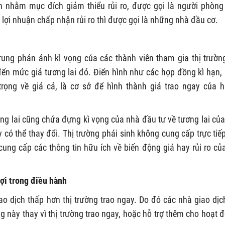
h nhằm mục đích giảm thiểu rủi ro, được gọi là người phòng
ợi nhuận chấp nhận rủi ro thì được gọi là những nhà đầu cơ.
 trung phản ánh kì vọng của các thành viên tham gia thị trườn
 đến mức giá tương lai đó. Điển hình như các hợp đồng kì hạn,
rọng về giá cả, là cơ sở để hình thành giá trao ngay của 
ng lai cũng chứa đựng kì vọng của nhà đầu tư về tương lai của
y có thể thay đổi. Thị trường phái sinh không cung cấp trực tiế
cung cấp các thông tin hữu ích về biến động giá hay rủi ro của
lợi trong điều hành
iao dịch thấp hơn thị trường trao ngay. Do đó các nhà giao dịc
ờng này thay vì thị trường trao ngay, hoặc hỗ trợ thêm cho hoạt 