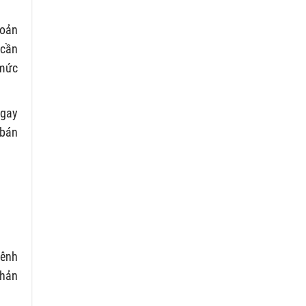
hoản
 cần
 mức
ngay
 bán
hênh
phản