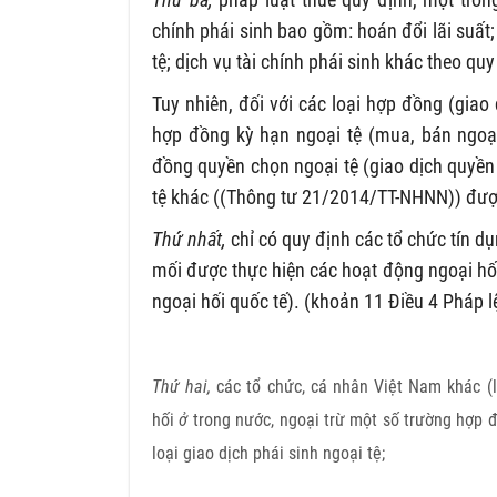
chính phái sinh bao gồm: hoán đổi lãi suấ
tệ; dịch vụ tài chính phái sinh khác theo qu
Tuy nhiên, đối với các loại hợp đồng (giao
hợp đồng kỳ hạn ngoại tệ (mua, bán ngoại 
đồng quyền chọn ngoại tệ (giao dịch quyền
tệ khác ((Thông tư 21/2014/TT-NHNN)) được
Thứ nhất,
chỉ có quy định các tổ chức tín dụ
mối được thực hiện các hoạt động ngoại hối
ngoại hối quốc tế). (khoản 11 Điều 4 Pháp 
Thứ hai,
các tổ chức, cá nhân Việt Nam khác (l
hối
ở
trong nước, ngoại trừ một số trường hợp
loại giao dịch phái sinh ngoại tệ;