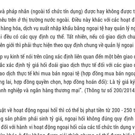
và pháp nhân (ngoài tổ chức tín dụng) được hay không được 
 nêu trên
ở
thị trường nước ngoài. Điều này khác với các hoạt 
a hàng hóa, dịch vụ xuất nhập khẩu bằng ngoại tệ hay quản lý n
i đều có các quy định cụ thể. Tất nhiên, nếu có giao dịch ch
n giới thì phải thực hiện theo quy định chung về quản lý ngoại 
 vụ kinh tế nói trên cũng xác định liên quan đến một bên giao 
c xác định tỷ giá hối đoái giao dịch thực tế đối với các giao 
giao dịch thực tế khi mua bán ngoại tệ (hợp đồng mua bán ngoạ
g lai, hợp đồng quyền chọn, hợp đồng hoán đổi): Là tỷ giá ký
anh nghiệp và ngân hàng thương mại”. (Thông tư số 200/2014
 về hoạt động ngoại hốỉ thì có thể bị phạt tiền từ 200 - 250 t
ng sản phẩm phái sinh tỷ giá, ngoại hối không đúng quy định
g đôì với hành vi hoạt động ngoại hối của các tổ chức tín dụng v