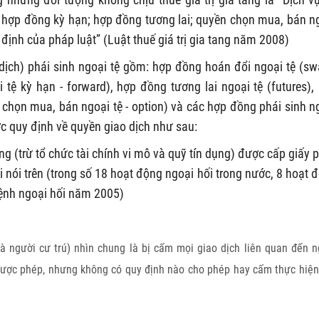
t; hợp đồng kỳ hạn; hợp đồng tương lai; quyền chọn mua, bán n
y định của pháp luật” (Luật thuế giá trị gia tang năm 2008)
 dịch) phái sinh ngoại tệ gồm: hợp đồng hoán đổi ngoại tệ (sw
tệ kỳ hạn - forward), hợp đồng tương lai ngoại tệ (futures),
 chọn mua, bán ngoại tệ - option) và các hợp đồng phái sinh n
 quy định về quyền giao dịch như sau:
ng (trừ tổ chức tài chính vi mô và quỹ tín dụng) được cấp giấy 
 nói trên (trong số 18 hoạt động ngoại hối trong nước, 8 hoạt 
lệnh ngoại hối năm 2005)
à người cư trú) nhìn chung là bị cấm mọi giao dịch liên quan đến n
 được phép, nhưng không có quy định nào cho phép hay cấm thực hiện