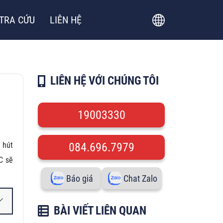
TRA CỨU
LIÊN HỆ
LIÊN HỆ VỚI CHÚNG TÔI
19003330
 hút
084.696.7979
C sẽ
Báo giá
Chat Zalo
BÀI VIẾT LIÊN QUAN