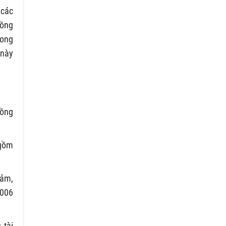
 các
đồng
rong
 này
đồng
 gồm
đảm,
2006
 tài