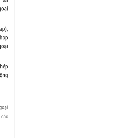
goại
ap),
 hợp
goại
phép
động
goại
 các