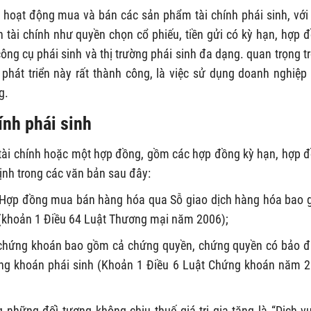
 ra hoạt động mua và bán các sản phẩm tài chính phái sinh, với
h tài chính như quyền chọn cổ phiếu, tiền gửi có kỳ hạn, hợp 
ông cụ phái sinh và thị trường phái sinh đa dạng. quan trọng t
 phát triển này rất thành công, là việc sử dụng doanh nghiệp
g.
ính phái sinh
ụ tài chính hoặc một hợp đồng, gồm các hợp đồng kỳ hạn, hợp 
ịnh trong các văn bản sau đây:
 “Hợp đồng mua bán hàng hóa qua Sỗ giao dịch hàng hóa bao
(khoản 1 Điều 64 Luật Thương mại năm 2006);
 chứng khoán bao gồm cả chứng quyền, chứng quyền có bảo 
ứng khoán phái sinh (Khoản 1 Điều 6 Luật Chứng khoán năm 
 những đốì tượng không chịu thuế giá trị gia tăng là “Dịch vụ