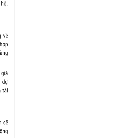
 hộ.
g về
 hợp
hàng
 giá
p dự
 tài
h sẽ
động