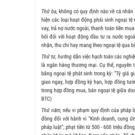
Thứ ba,
không có quy định nào về cá nhân 
hiện các loại hoạt động phái sinh ngoại tệ
vay, trả nợ nước ngoài, thanh toán tiền mu
hối đối với hoạt động đầu tư ra nước ngoà
nhận, thu chi hay mang theo ngoại tệ qua biê
Thứ tư, hướng
dẫn việc hạch toán các nghiệp
là ngân hàng thương mại. Cụ thể, nguyên tắ
bằng ngoại tệ phát sinh trong kỳ: “Tỷ giá 
giao ngay, hợp đồng kỳ hạn, hợp đồng tươn
trong hợp đồng mua, bán ngoại tệ giữa do
BTC)
Thứ năm,
nếu vi phạm quy định của pháp luật
đồng đối với hành vi “Kinh doanh, cung ứ
pháp luật”; phạt tiền từ 500 - 600 triệu đồn