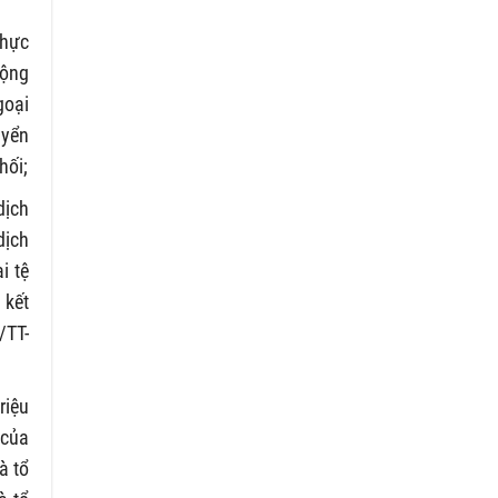
thực
động
goại
uyển
hối;
dịch
dịch
i tệ
 kết
/TT-
riệu
 của
à tổ