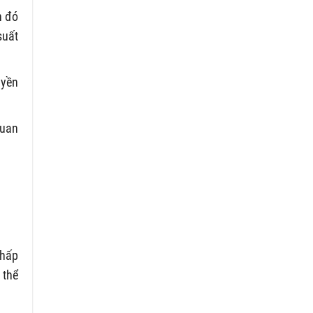
n đó
suất
uyền
quan
chấp
 thể