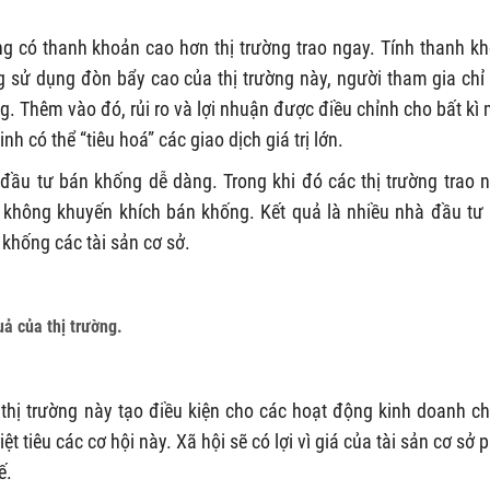
ờng có thanh khoản cao hơn thị trường trao ngay. Tính thanh k
g sử dụng đòn bẩy cao của thị trường này, người tham gia chỉ
ng. Thêm vào đó, rủi ro và lợi nhuận được điều chỉnh cho bất kì
 có thể “tiêu hoá” các giao dịch giá trị lớn.
 đầu tư bán khống dễ dàng. Trong khi đó các thị trường trao 
c không khuyến khích bán khống. Kết quả là nhiều nhà đầu tư
 khống các tài sản cơ sở.
uả của thị trường.
g thị trường này tạo điều kiện cho các hoạt động kinh doanh c
ệt tiêu các cơ hội này. Xã hội sẽ có lợi vì giá của tài sản cơ sở 
ế.