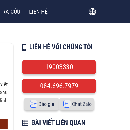
TRA CỨU
LIÊN HỆ
LIÊN HỆ VỚI CHÚNG TÔI
19003330
viết
084.696.7979
 Sau
định
Báo giá
Chat Zalo
BÀI VIẾT LIÊN QUAN