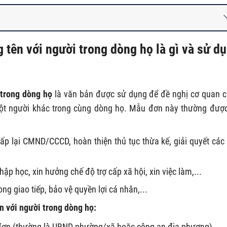
 tên với người trong dòng họ là gì và sử d
 trong dòng họ
là văn bản được sử dụng để đề nghị cơ quan 
một người khác trong cùng dòng họ. Mẫu đơn này thường đượ
ấp lại CMND/CCCD, hoàn thiện thủ tục thừa kế, giải quyết các
hập học, xin hưởng chế độ trợ cấp xã hội, xin việc làm,...
ng giao tiếp, bảo vệ quyền lợi cá nhân,...
n với người trong dòng họ:
 đơn (thường là UBND phường/xã hoặc công an địa phương).