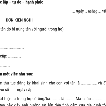
c lập – tự do – hạnh phúc
…, ngày … tháng … n
ĐƠN KIẾN NGHỊ
tên do bị trùng tên với người trong họ)
ày: ……………………………
 cấp: ……………
……………
an một việc như sau:
thủ tục đăng ký khai sinh cho con với tên là ……………… và 
 với số: …… ngày cấp ………
át hiện ra trong họ có ông/bà: ……… là ………. Mà cháu …………..
tên này gây ảnh hưởng rất lớn đến tình cảm của gia đình tô