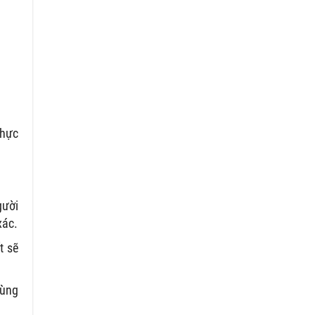
g
thực
gười
xác.
t sẽ
rùng