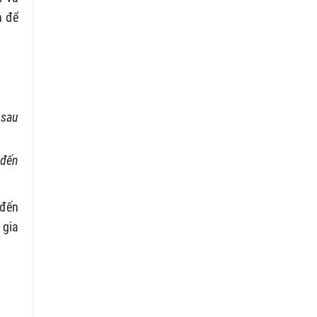
n để
 sau
 đến
 đến
 gia