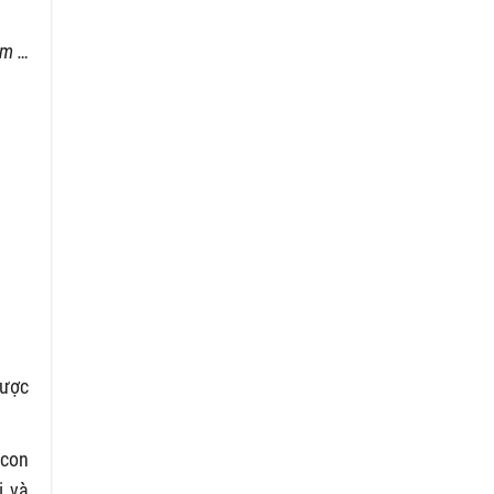
ăm …
được
 con
i và