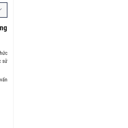
ụng
chức
c sử
 vấn