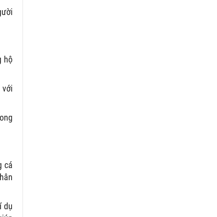
gười
g hộ
 với
rong
g cá
thân
í dụ