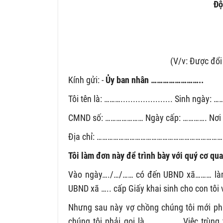
Độ
(V/v: Được đổi 
Kính gửi: -
Ủy ban nhân ……………………..
Tôi tên là: ………..................... Sinh ng
CMND số: ………………… Ngày cấp: …………. Nơi
Địa chỉ: …………………………………………………………
Tôi làm đơn này để trình bày với quý cơ qu
Vào ngày…./…/…… có đến UBND xã……… làm 
UBND xã ….. cấp Giấy khai sinh cho con tôi
Nhưng sau này vợ chồng chúng tôi mới ph
chúng tôi phải gọi là ……………… Việc trùng 