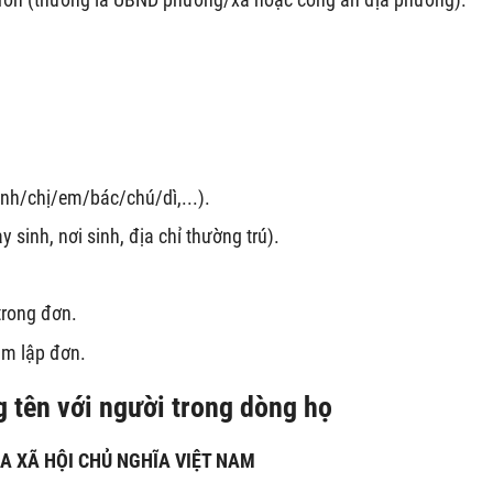
anh/chị/em/bác/chú/dì,...).
y sinh, nơi sinh, địa chỉ thường trú).
trong đơn.
ăm lập đơn.
g tên với người trong dòng họ
A XÃ HỘI CHỦ NGHĨA VIỆT NAM