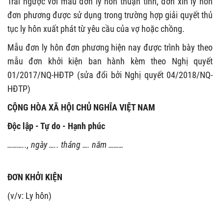
Trái ngược với mẫu đơn ly hôn thuận tình, đơn xin ly hôn
đơn phương được sử dụng trong trường hợp giải quyết thủ
tục ly hôn xuất phát từ yêu cầu của vợ hoặc chồng.
Mẫu đơn ly hôn đơn phương hiện nay được trình bày theo
mẫu đơn khởi kiện ban hành kèm theo Nghị quyết
01/2017/NQ-HĐTP (sửa đổi bởi Nghị quyết 04/2018/NQ-
HĐTP)
CỘNG HÒA XÃ HỘI CHỦ NGHĨA VIỆT NAM
Độc lập - Tự do - Hạnh phúc
……….., ngày ….. tháng …. năm ………
ĐƠN KHỞI KIỆN
(v/v: Ly hôn)