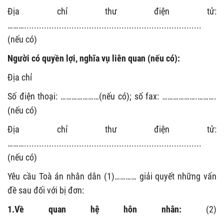
Địa chỉ thư điện tử:
……….......................................................................
(nếu có)
Người có quyền lợi, nghĩa vụ liên quan (nếu có):
Địa chỉ
Số điện thoại: …………………(nếu có); số fax: ……………….……….
(nếu có)
Địa chỉ thư điện tử:
……….......................................................................
(nếu có)
Yêu cầu Toà án nhân dân
(1)
…………
giải quyết những vấn
đề sau đối với bị đơn:
1.Về quan hệ hôn nhân:
(2)
...................................................................................