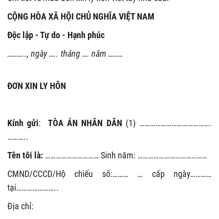
CỘNG HÒA XÃ HỘI CHỦ NGHĨA VIỆT NAM
Độc lập - Tự do - Hạnh phúc
……….., ngày ….. tháng …. năm ………
ĐƠN XIN LY HÔN
Kính gửi
:
TÒA ÁN NHÂN DÂN
(1)
………………………………….
………..
Tên tôi là:
………………………… Sinh năm: …………………………………
CMND/CCCD/Hộ chiếu số:……… … cấp ngày…………
tại…………………..
Địa chỉ: