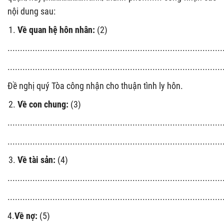
nội dung sau:
Về quan hệ hôn nhân:
(2)
......................................................................................
......................................................................................
Đề nghị quý Tòa công nhận cho thuận tình ly hôn.
Về con chung:
(3)
......................................................................................
......................................................................................
Về tài sản:
(4)
......................................................................................
......................................................................................
4.
Về nợ:
(5)