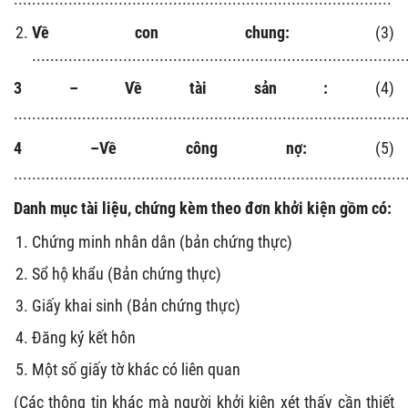
Về con chung:
(3)
..................................................................................
3 –
Về tài sản :
(4)
......................................................................................
4 –Về công nợ:
(5)
......................................................................................
Danh mục tài liệu, chứng kèm theo đơn khởi kiện gồm có:
Chứng minh nhân dân (bản chứng thực)
Sổ hộ khẩu (Bản chứng thực)
Giấy khai sinh (Bản chứng thực)
Đăng ký kết hôn
Một số giấy tờ khác có liên quan
(Các thông tin khác mà người khởi kiện xét thấy cần thiết