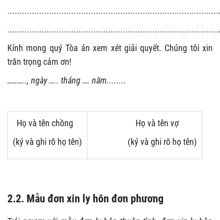
......................................................................................
......................................................................................
Kính mong quý Tòa án xem xét giải quyết. Chúng tôi xin
trân trọng cảm ơn!
……….., ngày ….. tháng …. năm........
Họ và tên chồng
Họ và tên vợ
(ký và ghi rõ họ tên)
(ký và ghi rõ họ tên)
2.2. Mẫu đơn xin ly hôn đơn phương