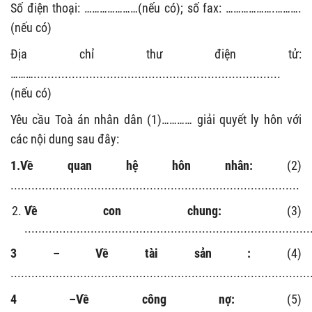
Số điện thoại: …………………(nếu có); số fax: ……………….……….
(nếu có)
Địa chỉ thư điện tử:
……….......................................................................
(nếu có)
Yêu cầu Toà án nhân dân
(1)
…………
giải quyết ly hôn với
các nội dung sau đây:
1.Về quan hệ hôn nhân:
(2)
...................................................................................
Về con chung:
(3)
..................................................................................
3 –
Về tài sản :
(4)
......................................................................................
4 –Về công nợ:
(5)