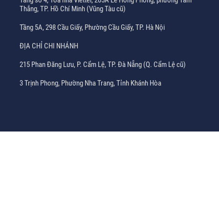
Tầng số 4, Tòa nhà Viettel, 205A Lê Hồng Phong, phường Tam
Thắng, TP. Hồ Chí Minh (Vũng Tàu cũ)
Tầng 5A, 298 Cầu Giấy, Phường Cầu Giấy, TP. Hà Nội
ĐỊA CHỈ CHI NHÁNH
215 Phan Đăng Lưu, P. Cẩm Lệ, TP. Đà Nẵng (Q. Cẩm Lệ cũ)
3 Trịnh Phong, Phường Nha Trang, Tỉnh Khánh Hòa