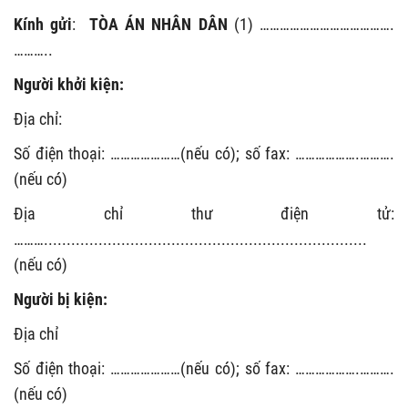
Kính gửi
:
TÒA ÁN NHÂN DÂN
(1)
………………………………….
………..
Người khởi kiện:
Địa chỉ:
Số điện thoại: …………………(nếu có); số fax: ……………….……….
(nếu có)
Địa chỉ thư điện tử:
……….......................................................................
(nếu có)
Người bị kiện:
Địa chỉ
Số điện thoại: …………………(nếu có); số fax: ……………….……….
(nếu có)