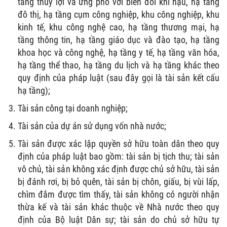
tầng thủy lợi và ứng phó với biến đổi khí hậu, hạ tầng
đô thị, hạ tầng cụm công nghiệp, khu công nghiệp, khu
kinh tế, khu công nghệ cao, hạ tầng thương mại, hạ
tầng thông tin, hạ tầng giáo dục và đào tạo, hạ tầng
khoa học và công nghệ, hạ tầng y tế, hạ tầng văn hóa,
hạ tầng thể thao, hạ tầng du lịch và hạ tầng khác theo
quy định của pháp luật (sau đây gọi là tài sản kết cấu
hạ tầng);
Tài sản công tại doanh nghiệp;
Tài sản của dự án sử dụng vốn nhà nước;
Tài sản được xác lập quyền sở hữu toàn dân theo quy
định của pháp luật bao gồm: tài sản bị tịch thu; tài sản
vô chủ, tài sản không xác định được chủ sở hữu, tài sản
bị đánh rơi, bị bỏ quên, tài sản bị chôn, giấu, bị vùi lấp,
chìm đắm được tìm thấy, tài sản không có người nhận
thừa kế và tài sản khác thuộc về Nhà nước theo quy
định của Bộ luật Dân sự; tài sản do chủ sở hữu tự