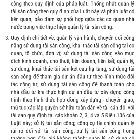
công theo quy định của pháp luật. Thống nhất quản lý
tài sản công theo quy định của Luật này và pháp luật có
liên quan, bảo đảm sự phối hợp giữa các cơ quan nhà
nước trong việc thực hiện quản lý tài sản công.
Quy định chi tiết về: quản lý vận hành, chuyển đổi công
năng sử dụng tài sản công, khai thác tài sản công tại cơ
quan, tổ chức, đơn vị; sử dụng tài sản công vào mục
đích kinh doanh, cho thuê, liên doanh, liên kết; quản lý,
sử dụng, khai thác tài sản kết cấu hạ tầng; sử dụng tài
sản công để tham gia dự án đầu tư theo hình thức đối
tác công tư; sử dụng tài sản công để thanh toán cho
nhà đầu tư khi thực hiện dự án đầu tư xây dựng công
trình theo hình thức hợp đồng xây dựng - chuyển giao;
thủ tục xác lập quyền sở hữu toàn dân về tài sản đối với
tài sản quy định tại các khoản 2, 3, 4 và 5 Điều 106 của
Luật này; xử lý tài sản công; công cụ tài chính quản lý
rủi ro đối với tài sản công; xử lý tài sản công trong
trường hợp đấu giá không thành; quản lý, sử dụng số