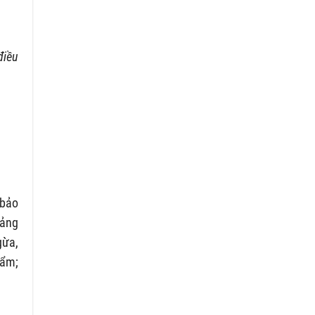
điều
 bảo
uảng
gừa,
hẩm;