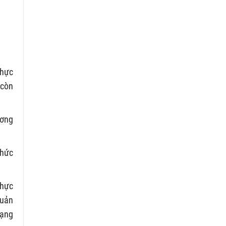
thực
 còn
ương
thức
thực
quản
mạng