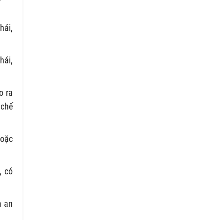
hái,
hái,
o ra
 chế
hoặc
, có
m an