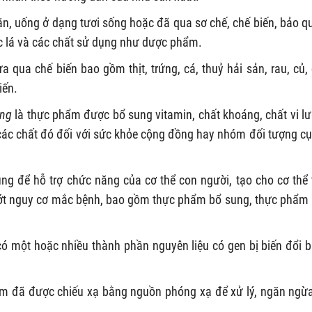
, uống ở dạng tươi sống hoặc đã qua sơ chế, chế biến, bảo q
lá và các chất sử dụng như dược phẩm.
 qua chế biến bao gồm thịt, trứng, cá, thuỷ hải sản, rau, củ,
iến.
ỡng
là thực phẩm được bổ sung vitamin, chất khoáng, chất vi l
ác chất đó đối với sức khỏe cộng đồng hay nhóm đối tượng cụ
g để hỗ trợ chức năng của cơ thể con người, tạo cho cơ thể 
 bớt nguy cơ mắc bệnh, bao gồm thực phẩm bổ sung, thực phẩm
ó một hoặc nhiều thành phần nguyên liệu có gen bị biến đổi 
m đã được chiếu xạ bằng nguồn phóng xạ để xử lý, ngăn ngừ