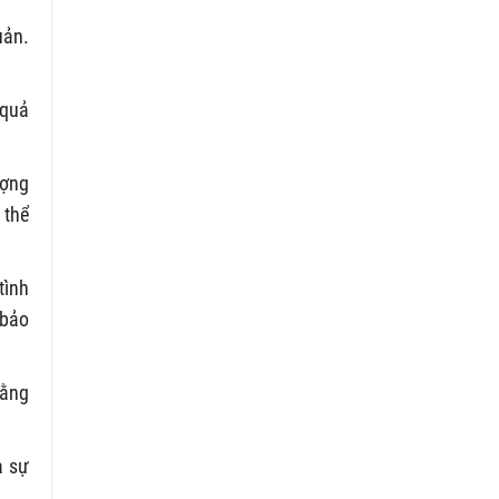
uản.
 quả
ượng
 thể
tình
 bảo
bằng
a sự