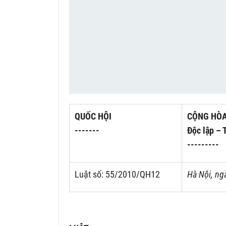
QUỐC HỘI
CỘNG HÒA
-------
Độc lập – 
---------
Luật số: 55/2010/QH12
Hà Nội, ng