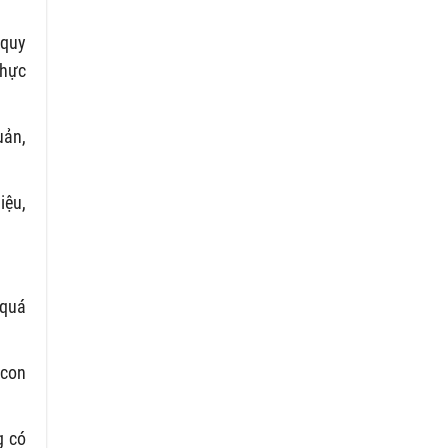
 quy
thực
uản,
iệu,
 quá
 con
g có