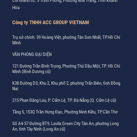
Chi nhánh 02: 3 Trịnh Phong, Phường Nha Trang, Tỉnh Khánh
Hòa
Công ty TNHH ACC GROUP VIETNAM
Trụ sở chính: 39 Hoàng Việt, phường Tân Sơn Nhất, TP.Hồ Chí
Minh
VĂN PHÒNG ĐẠI DIỆN
121 Đường Trần Bình Trọng, Phường Thủ Dầu Một, TP. Hồ Chí
Minh (Bình Dương cũ)
K38 Đường D3, Khu 2, Khu phố 2, phường Trấn Biên, tỉnh Đồng
Nai
215 Phan Đăng Lưu, P. Cẩm Lệ, TP. Đà Nẵng (Q. Cẩm Lệ cũ)
Tầng 5, 153Q Trần Hưng Đạo, Phường Ninh Kiều, TP.Cần Thơ
Số A4-57 Đường BT9, Lavila Green City Tân An, phường Long
An, tỉnh Tây Ninh (Long An cũ)