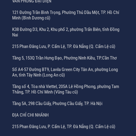
VĂN PHÒNG ĐẠI DIỆN
121 Đường Trần Bình Trọng, Phường Thủ Dầu Một, TP. Hồ Chí
Minh (Bình Dương cũ)
K38 Đường D3, Khu 2, Khu phố 2, phường Trấn Biên, tỉnh Đồng
Nai
215 Phan Đăng Lưu, P. Cẩm Lệ, TP. Đà Nẵng (Q. Cẩm Lệ cũ)
Tầng 5, 153Q Trần Hưng Đạo, Phường Ninh Kiều, TP.Cần Thơ
Số A4-57 Đường BT9, Lavila Green City Tân An, phường Long
An, tỉnh Tây Ninh (Long An cũ)
Tầng số 4, Tòa nhà Viettel, 205A Lê Hồng Phong, phường Tam
Thắng, TP. Hồ Chí Minh (Vũng Tàu cũ)
Tầng 5A, 298 Cầu Giấy, Phường Cầu Giấy, TP. Hà Nội
ĐỊA CHỈ CHI NHÁNH
215 Phan Đăng Lưu, P. Cẩm Lệ, TP. Đà Nẵng (Q. Cẩm Lệ cũ)