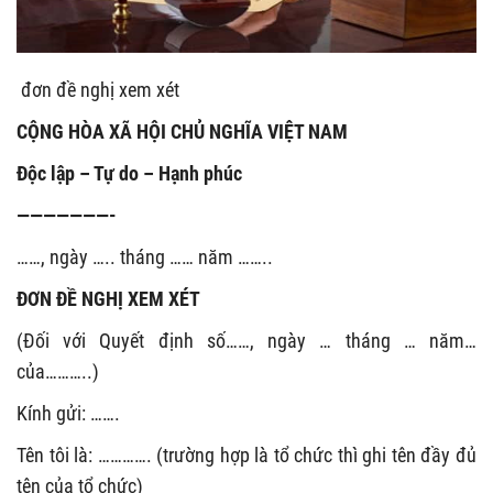
đơn đề nghị xem xét
CỘNG HÒA XÃ HỘI CHỦ NGHĨA VIỆT NAM
Độc lập – Tự do – Hạnh phúc
———————-
……, ngày ….. tháng …… năm ……..
ĐƠN ĐỀ NGHỊ XEM XÉT
(Đối với Quyết định số……, ngày … tháng … năm…
của………..)
Kính gửi: …….
Tên tôi là: …………. (trường hợp là tổ chức thì ghi tên đầy đủ
tên của tổ chức)