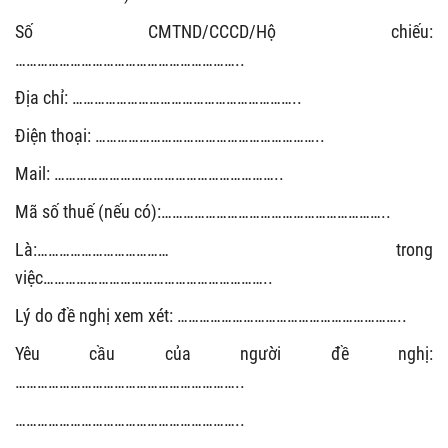
Số CMTND/CCCD/Hộ chiếu:
……………………………………………………..
Địa chỉ: ……………………………………………………..
Điện thoại: ……………………………………………………..
Mail: ……………………………………………………..
Mã số thuế (nếu có):……………………………………………………..
Là:……………………………… trong
việc……………………………………………………..
Lý do đề nghị xem xét: ……………………………………………………..
Yêu cầu của người đề nghị:
……………………………………………………..
……………………………………………………..