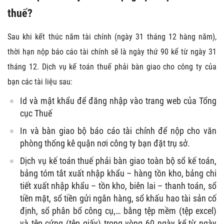
thuế?
Sau khi kết thúc năm tài chính (ngày 31 tháng 12 hàng năm),
thời hạn nộp báo cáo tài chính sẽ là ngày thứ 90 kể từ ngày 31
tháng 12. Dịch vụ kế toán thuế phải bàn giao cho công ty của
bạn các tài liệu sau:
Id và mật khẩu để đăng nhập vào trang web của Tổng
cục Thuế
In và bàn giao bộ báo cáo tài chính để nộp cho văn
phòng thống kê quận nơi công ty bạn đặt trụ sở.
Dịch vụ kế toán thuế phải bàn giao toàn bộ sổ kế toán,
bảng tóm tắt xuất nhập khẩu – hàng tồn kho, bảng chi
tiết xuất nhập khẩu – tồn kho, biên lai – thanh toán, sổ
tiền mặt, sổ tiền gửi ngân hàng, sổ khấu hao tài sản cố
định, sổ phân bổ công cụ,… bằng tệp mềm (tệp excel)
và tệp cứng (tệp giấy) trong vòng 60 ngày kể từ ngày