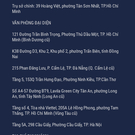
Trụ sở chính: 39 Hoàng Việt, phường Tân Sơn Nhất, TP.Hồ Chí
Minh
VĂN PHÒNG ĐẠI DIỆN
121 Đường Trần Bình Trọng, Phường Thủ Dầu Một, TP. Hồ Chí
Minh (Bình Dương cũ)
K38 Đường D3, Khu 2, Khu phố 2, phường Trấn Biên, tỉnh Đồng
Nai
215 Phan Đăng Lưu, P. Cẩm Lệ, TP. Đà Nẵng (Q. Cẩm Lệ cũ)
Tầng 5, 153Q Trần Hưng Đạo, Phường Ninh Kiều, TP.Cần Thơ
Số A4-57 Đường BT9, Lavila Green City Tân An, phường Long
An, tỉnh Tây Ninh (Long An cũ)
Tầng số 4, Tòa nhà Viettel, 205A Lê Hồng Phong, phường Tam
Thắng, TP. Hồ Chí Minh (Vũng Tàu cũ)
Tầng 5A, 298 Cầu Giấy, Phường Cầu Giấy, TP. Hà Nội