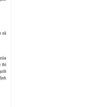
p xã
 của
 thì
gười
định