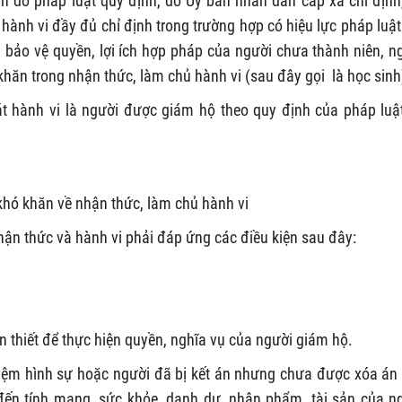
 do pháp luật quy định, do Uỷ ban nhân dân cấp xã chỉ định
hành vi đầy đủ chỉ định trong trường hợp có hiệu lực pháp luật
bảo vệ quyền, lợi ích hợp pháp của người chưa thành niên, n
khăn trong nhận thức, làm chủ hành vi (sau đây gọi là học sinh
át hành vi là người được giám hộ theo quy định của pháp luậ
khó khăn về nhận thức, làm chủ hành vi
ận thức và hành vi phải đáp ứng các điều kiện sau đây:
n thiết để thực hiện quyền, nghĩa vụ của người giám hộ.
hiệm hình sự hoặc người đã bị kết án nhưng chưa được xóa án 
 đến tính mạng, sức khỏe, danh dự, nhân phẩm, tài sản của n