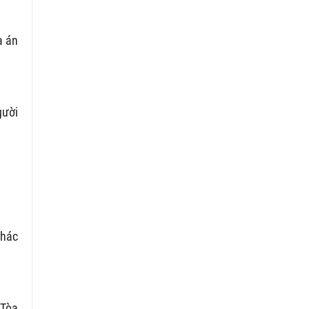
a án
gười
khác
 Tòa