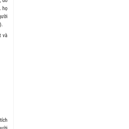
, do
. họ
gười
).
t và
tích
gười