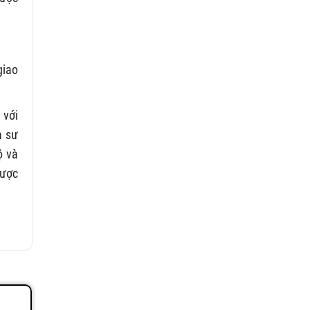
giao
 với
a sư
ộ và
được