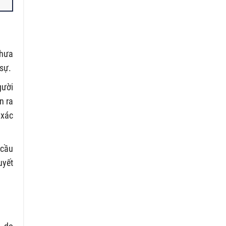
chưa
 sự.
gười
n ra
 xác
 cầu
uyết