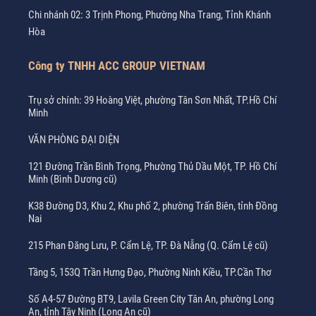
Chi nhánh 02: 3 Trịnh Phong, Phường Nha Trang, Tỉnh Khánh
Hòa
Công ty TNHH ACC GROUP VIETNAM
Trụ sở chính: 39 Hoàng Việt, phường Tân Sơn Nhất, TP.Hồ Chí
Minh
VĂN PHÒNG ĐẠI DIỆN
121 Đường Trần Bình Trọng, Phường Thủ Dầu Một, TP. Hồ Chí
Minh (Bình Dương cũ)
K38 Đường D3, Khu 2, Khu phố 2, phường Trấn Biên, tỉnh Đồng
Nai
215 Phan Đăng Lưu, P. Cẩm Lệ, TP. Đà Nẵng (Q. Cẩm Lệ cũ)
Tầng 5, 153Q Trần Hưng Đạo, Phường Ninh Kiều, TP.Cần Thơ
Số A4-57 Đường BT9, Lavila Green City Tân An, phường Long
An, tỉnh Tây Ninh (Long An cũ)