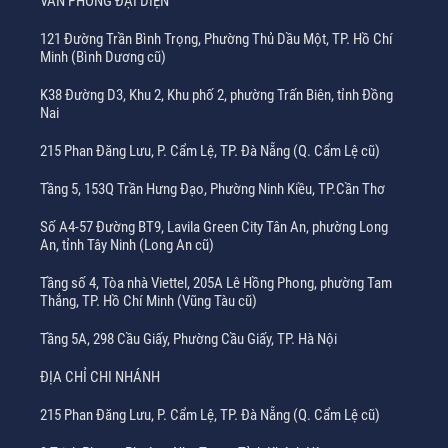
VĂN PHÒNG ĐẠI DIỆN
121 Đường Trần Bình Trọng, Phường Thủ Dầu Một, TP. Hồ Chí
Minh (Bình Dương cũ)
K38 Đường D3, Khu 2, Khu phố 2, phường Trấn Biên, tỉnh Đồng
Nai
215 Phan Đăng Lưu, P. Cẩm Lệ, TP. Đà Nẵng (Q. Cẩm Lệ cũ)
Tầng 5, 153Q Trần Hưng Đạo, Phường Ninh Kiều, TP.Cần Thơ
Số A4-57 Đường BT9, Lavila Green City Tân An, phường Long
An, tỉnh Tây Ninh (Long An cũ)
Tầng số 4, Tòa nhà Viettel, 205A Lê Hồng Phong, phường Tam
Thắng, TP. Hồ Chí Minh (Vũng Tàu cũ)
Tầng 5A, 298 Cầu Giấy, Phường Cầu Giấy, TP. Hà Nội
ĐỊA CHỈ CHI NHÁNH
215 Phan Đăng Lưu, P. Cẩm Lệ, TP. Đà Nẵng (Q. Cẩm Lệ cũ)