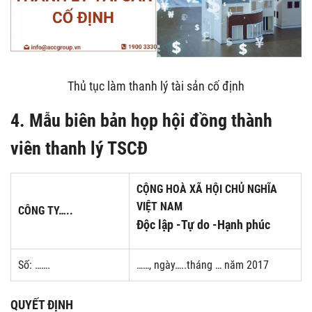
Thủ tục làm thanh lý tài sản cố định
4. Mẫu b
iên bản họp hội đồng thành
viên thanh lý
TSCĐ
CỘNG HOÀ XÃ HỘI CHỦ NGHĨA
VIỆT NAM
CÔNG TY…..
Độc lập -Tự do -Hạnh phúc
Số: …….
……, ngày…..tháng … năm 2017
QUYẾT ĐỊNH