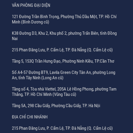
VĂN PHÒNG ĐẠI DIỆN
121 Đường Trần Bình Trọng, Phường Thủ Dầu Một, TP. Hồ Chí
Minh (Bình Dương cũ)
K38 Đường D3, Khu 2, Khu phố 2, phường Trấn Biên, tỉnh Đồng
Nai
215 Phan Đăng Lưu, P. Cẩm Lệ, TP. Đà Nẵng (Q. Cẩm Lệ cũ)
Tầng 5, 153Q Trần Hưng Đạo, Phường Ninh Kiều, TP.Cần Thơ
Số A4-57 Đường BT9, Lavila Green City Tân An, phường Long
An, tỉnh Tây Ninh (Long An cũ)
Tầng số 4, Tòa nhà Viettel, 205A Lê Hồng Phong, phường Tam
Thắng, TP. Hồ Chí Minh (Vũng Tàu cũ)
Tầng 5A, 298 Cầu Giấy, Phường Cầu Giấy, TP. Hà Nội
ĐỊA CHỈ CHI NHÁNH
215 Phan Đăng Lưu, P. Cẩm Lệ, TP. Đà Nẵng (Q. Cẩm Lệ cũ)