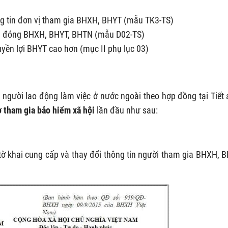
ông tin đơn vị tham gia BHXH, BHYT (mẫu TK3-TS)
ia đóng BHXH, BHYT, BHTN (mẫu D02-TS)
yền lợi BHYT cao hơn (mục II phụ lục 03)
 người lao động làm việc ở nước ngoài theo hợp đồng tại Tiết a
ơ tham gia bảo hiểm xã hội
lần đầu như sau:
 tờ khai cung cấp và thay đổi thông tin người tham gia BHXH, 