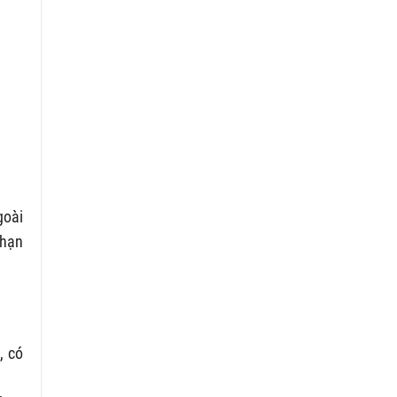
goài
 hạn
, có