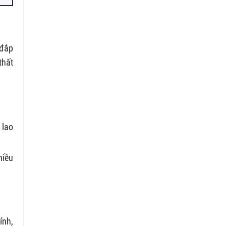
 đắp
thất
 lao
hiều
ính,