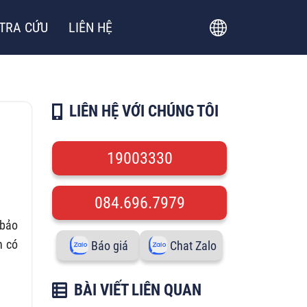
TRA CỨU
LIÊN HỆ
LIÊN HỆ VỚI CHÚNG TÔI
19003330
084.696.7979
 bảo
n có
Báo giá
Chat Zalo
BÀI VIẾT LIÊN QUAN