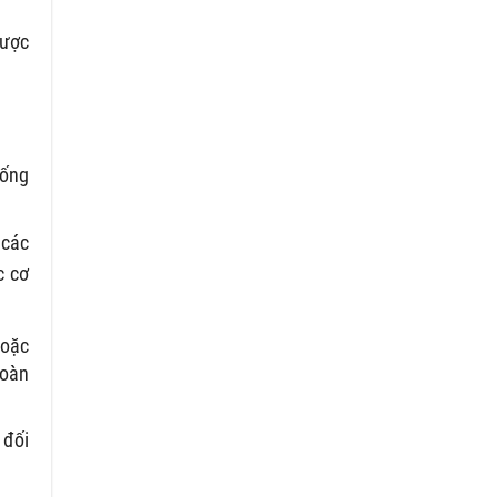
được
hống
 các
c cơ
hoặc
toàn
 đối