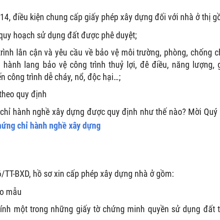
4, điều kiện chung cấp giấy phép xây dựng đối với nhà ở thị g
 quy hoạch sử dụng đất được phê duyệt;
rình lân cận và yêu cầu về bảo vệ môi trường, phòng, chống c
hành lang bảo vệ công trình thuỷ lợi, đê điều, năng lượng, 
 công trình dễ cháy, nổ, độc hại…;
theo quy định
ng chỉ hành nghề xây dựng được quy định như thế nào? Mời Quý
hứng chỉ hành nghề xây dựng
6/TT-BXD, hồ sơ xin cấp phép xây dựng nhà ở gồm:
eo mẫu
hính một trong những giấy tờ chứng minh quyền sử dụng đất 