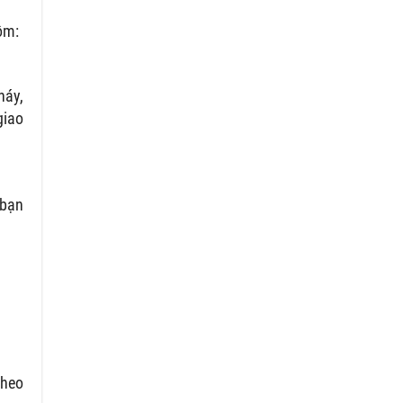
ồm:
háy,
giao
 bạn
theo