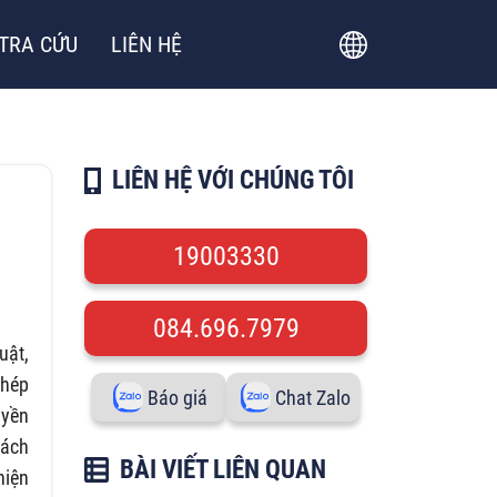
TRA CỨU
LIÊN HỆ
LIÊN HỆ VỚI CHÚNG TÔI
19003330
084.696.7979
uật,
phép
Báo giá
Chat Zalo
uyền
hách
BÀI VIẾT LIÊN QUAN
hiện