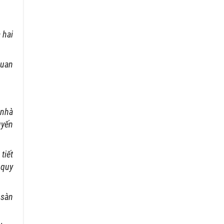
 hai
quan
 nhà
uyến
tiết
 quy
 sàn