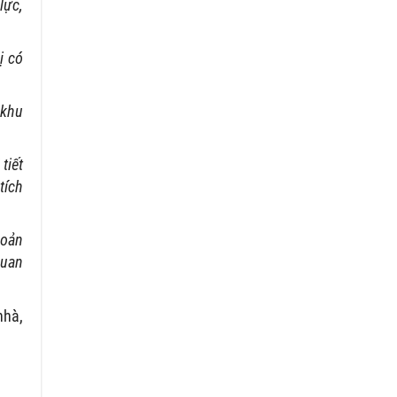
lực,
ị có
 khu
tiết
tích
hoản
quan
nhà,