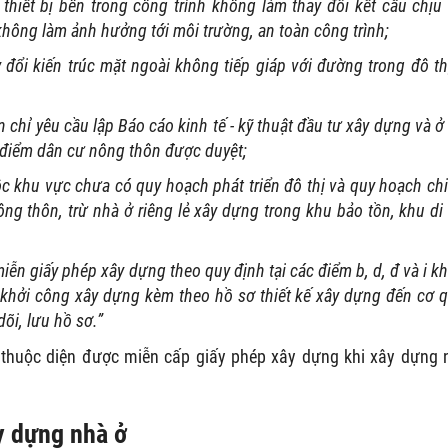
 thiết bị bên trong công trình không làm thay đổi kết cấu chịu 
hông làm ảnh hưởng tới môi trường, an toàn công trình;
y đổi kiến trúc mặt ngoài không tiếp giáp với đường trong đô th
n chỉ yêu cầu lập Báo cáo kinh tế - kỹ thuật đầu tư xây dựng và ở
 điểm dân cư nông thôn được duyệt;
c khu vực chưa có quy hoạch phát triển đô thị và quy hoạch chi 
ng thôn, trừ nhà ở riêng lẻ xây dựng trong khu bảo tồn, khu di 
iễn giấy phép xây dựng theo quy định tại các điểm b, d, đ và i k
 khởi công xây dựng kèm theo hồ sơ thiết kế xây dựng đến cơ 
õi, lưu hồ sơ.”
n thuộc diện được miễn cấp giấy phép xây dựng khi xây dựng 
y dựng nhà ở